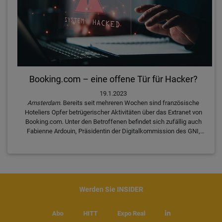
Booking.com – eine offene Tür für Hacker?
19.1.2023
Amsterdam
. Bereits seit mehreren Wochen sind französische
Hoteliers Opfer betrügerischer Aktivitäten über das Extranet von
Booking.com. Unter den Betroffenen befindet sich zufällig auch
Fabienne Ardouin, Präsidentin der Digitalkommission des GNI,
einer der grössten Hoteliervereinigungen Frankreichs. Sie teilte
mit hospitalityInside.com sowohl einige Einblicke in die
Cyberangriffe als auch in die fehlende Unterstützung durch
Booking.com.
Werden Sie INSIDER
Abo
HITT
Expo Real