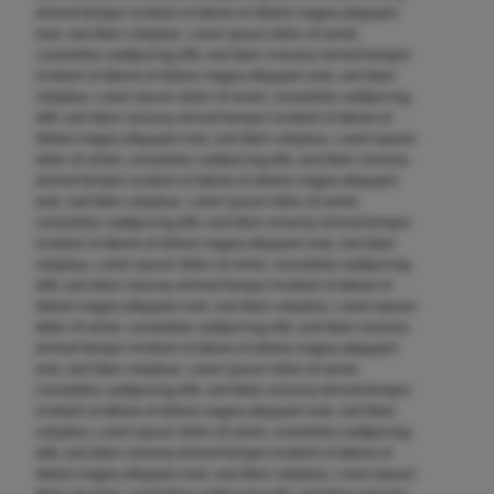
eirmod tempor invidunt ut labore et dolore magna aliquyam
erat, sed diam voluptua. Lorem ipsum dolor sit amet,
consetetur sadipscing elitr, sed diam nonumy eirmod tempor
invidunt ut labore et dolore magna aliquyam erat, sed diam
voluptua. Lorem ipsum dolor sit amet, consetetur sadipscing
elitr, sed diam nonumy eirmod tempor invidunt ut labore et
dolore magna aliquyam erat, sed diam voluptua. Lorem ipsum
dolor sit amet, consetetur sadipscing elitr, sed diam nonumy
eirmod tempor invidunt ut labore et dolore magna aliquyam
erat, sed diam voluptua. Lorem ipsum dolor sit amet,
consetetur sadipscing elitr, sed diam nonumy eirmod tempor
invidunt ut labore et dolore magna aliquyam erat, sed diam
voluptua. Lorem ipsum dolor sit amet, consetetur sadipscing
elitr, sed diam nonumy eirmod tempor invidunt ut labore et
dolore magna aliquyam erat, sed diam voluptua. Lorem ipsum
dolor sit amet, consetetur sadipscing elitr, sed diam nonumy
eirmod tempor invidunt ut labore et dolore magna aliquyam
erat, sed diam voluptua. Lorem ipsum dolor sit amet,
consetetur sadipscing elitr, sed diam nonumy eirmod tempor
invidunt ut labore et dolore magna aliquyam erat, sed diam
voluptua. Lorem ipsum dolor sit amet, consetetur sadipscing
elitr, sed diam nonumy eirmod tempor invidunt ut labore et
dolore magna aliquyam erat, sed diam voluptua. Lorem ipsum