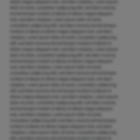
dolore magna aliquyam erat, sed diam voluptua. Lorem ipsum
dolor sit amet, consetetur sadipscing elitr, sed diam nonumy
eirmod tempor invidunt ut labore et dolore magna aliquyam
erat, sed diam voluptua. Lorem ipsum dolor sit amet,
consetetur sadipscing elitr, sed diam nonumy eirmod tempor
invidunt ut labore et dolore magna aliquyam erat, sed diam
voluptua. Lorem ipsum dolor sit amet, consetetur sadipscing
elitr, sed diam nonumy eirmod tempor invidunt ut labore et
dolore magna aliquyam erat, sed diam voluptua. Lorem ipsum
dolor sit amet, consetetur sadipscing elitr, sed diam nonumy
eirmod tempor invidunt ut labore et dolore magna aliquyam
erat, sed diam voluptua. Lorem ipsum dolor sit amet,
consetetur sadipscing elitr, sed diam nonumy eirmod tempor
invidunt ut labore et dolore magna aliquyam erat, sed diam
voluptua. Lorem ipsum dolor sit amet, consetetur sadipscing
elitr, sed diam nonumy eirmod tempor invidunt ut labore et
dolore magna aliquyam erat, sed diam voluptua. Lorem ipsum
dolor sit amet, consetetur sadipscing elitr, sed diam nonumy
eirmod tempor invidunt ut labore et dolore magna aliquyam
erat, sed diam voluptua. Lorem ipsum dolor sit amet,
consetetur sadipscing elitr, sed diam nonumy eirmod tempor
invidunt ut labore et dolore magna aliquyam erat, sed diam
voluptua. Lorem ipsum dolor sit amet, consetetur sadipscing
elitr, sed diam nonumy eirmod tempor invidunt ut labore et