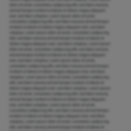
dolor sit amet, consetetur sadipscing elitr, sed diam nonumy
eirmod tempor invidunt ut labore et dolore magna aliquyam
erat, sed diam voluptua. Lorem ipsum dolor sit amet,
consetetur sadipscing elitr, sed diam nonumy eirmod tempor
invidunt ut labore et dolore magna aliquyam erat, sed diam
voluptua. Lorem ipsum dolor sit amet, consetetur sadipscing
elitr, sed diam nonumy eirmod tempor invidunt ut labore et
dolore magna aliquyam erat, sed diam voluptua. Lorem ipsum
dolor sit amet, consetetur sadipscing elitr, sed diam nonumy
eirmod tempor invidunt ut labore et dolore magna aliquyam
erat, sed diam voluptua. Lorem ipsum dolor sit amet,
consetetur sadipscing elitr, sed diam nonumy eirmod tempor
invidunt ut labore et dolore magna aliquyam erat, sed diam
voluptua. Lorem ipsum dolor sit amet, consetetur sadipscing
elitr, sed diam nonumy eirmod tempor invidunt ut labore et
dolore magna aliquyam erat, sed diam voluptua. Lorem ipsum
dolor sit amet, consetetur sadipscing elitr, sed diam nonumy
eirmod tempor invidunt ut labore et dolore magna aliquyam
erat, sed diam voluptua. Lorem ipsum dolor sit amet,
consetetur sadipscing elitr, sed diam nonumy eirmod tempor
invidunt ut labore et dolore magna aliquyam erat, sed diam
voluptua. Lorem ipsum dolor sit amet, consetetur sadipscing
elitr, sed diam nonumy eirmod tempor invidunt ut labore et