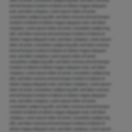
dolor sit amet, consetetur sadipscing elitr, sed diam nonumy
eirmod tempor invidunt ut labore et dolore magna aliquyam
erat, sed diam voluptua. Lorem ipsum dolor sit amet,
consetetur sadipscing elitr, sed diam nonumy eirmod tempor
invidunt ut labore et dolore magna aliquyam erat, sed diam
voluptua. Lorem ipsum dolor sit amet, consetetur sadipscing
elitr, sed diam nonumy eirmod tempor invidunt ut labore et
dolore magna aliquyam erat, sed diam voluptua. Lorem ipsum
dolor sit amet, consetetur sadipscing elitr, sed diam nonumy
eirmod tempor invidunt ut labore et dolore magna aliquyam
erat, sed diam voluptua. Lorem ipsum dolor sit amet,
consetetur sadipscing elitr, sed diam nonumy eirmod tempor
invidunt ut labore et dolore magna aliquyam erat, sed diam
voluptua. Lorem ipsum dolor sit amet, consetetur sadipscing
elitr, sed diam nonumy eirmod tempor invidunt ut labore et
dolore magna aliquyam erat, sed diam voluptua. Lorem ipsum
dolor sit amet, consetetur sadipscing elitr, sed diam nonumy
eirmod tempor invidunt ut labore et dolore magna aliquyam
erat, sed diam voluptua. Lorem ipsum dolor sit amet,
consetetur sadipscing elitr, sed diam nonumy eirmod tempor
invidunt ut labore et dolore magna aliquyam erat, sed diam
voluptua. Lorem ipsum dolor sit amet, consetetur sadipscing
elitr, sed diam nonumy eirmod tempor invidunt ut labore et
dolore magna aliquyam erat, sed diam voluptua. Lorem ipsum