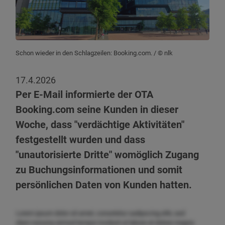
Schon wieder in den Schlagzeilen: Booking.com.
/ © nlk
17.4.2026
Per E-Mail informierte der OTA
Booking.com seine Kunden in dieser
Woche, dass "verdächtige Aktivitäten"
festgestellt wurden und dass
"unautorisierte Dritte" womöglich Zugang
zu Buchungsinformationen und somit
persönlichen Daten von Kunden hatten.
Lorem ipsum dolor sit amet, consetetur sadipscing elitr, sed
diam nonumy eirmod tempor invidunt ut labore et dolore magna