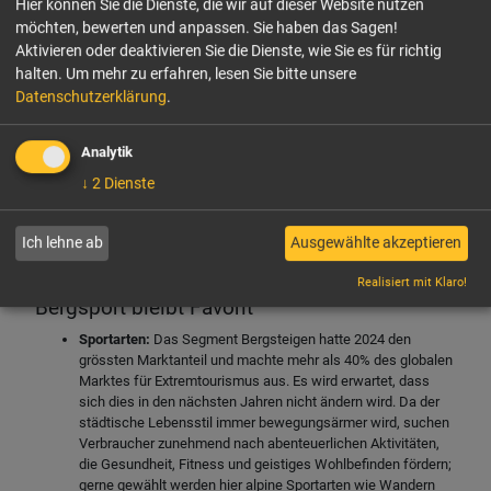
Hier können Sie die Dienste, die wir auf dieser Website nutzen
Abenteuerziele leichter zugänglich und eröffnen
möchten, bewerten und anpassen. Sie haben das Sagen!
Aktivieren oder deaktivieren Sie die Dienste, wie Sie es für richtig
Möglichkeiten für touristische Aktivitäten in den
halten.
Um mehr zu erfahren, lesen Sie bitte unsere
Bergen, in der Wüste und im Dschungel. Das
Datenschutzerklärung
.
Potenzial des Extremtourismus als Motor für
Beschäftigung, Deviseneinnahmen und
Analytik
ländliche Entwicklung wird auch in den
↓
2
Dienste
Regierungen erkannt, was zu unterstützenden
politischen Rahmenbedingungen und
Ich lehne ab
Ausgewählte akzeptieren
Werbekampagnen führt.
Realisiert mit Klaro!
Bergsport bleibt Favorit
Sportarten:
Das Segment Bergsteigen hatte 2024 den
grössten Marktanteil und machte mehr als 40% des globalen
Marktes für Extremtourismus aus. Es wird erwartet, dass
sich dies in den nächsten Jahren nicht ändern wird. Da der
städtische Lebensstil immer bewegungsärmer wird, suchen
Verbraucher zunehmend nach abenteuerlichen Aktivitäten,
die Gesundheit, Fitness und geistiges Wohlbefinden fördern;
gerne gewählt werden hier alpine Sportarten wie Wandern