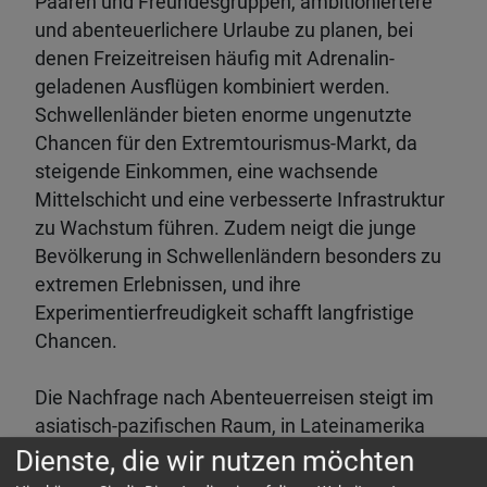
Paaren und Freundesgruppen, ambitioniertere
und abenteuerlichere Urlaube zu planen, bei
denen Freizeitreisen häufig mit Adrenalin-
geladenen Ausflügen kombiniert werden.
Schwellenländer bieten enorme ungenutzte
Chancen für den Extremtourismus-Markt, da
steigende Einkommen, eine wachsende
Mittelschicht und eine verbesserte Infrastruktur
zu Wachstum führen. Zudem neigt die junge
Bevölkerung in Schwellenländern besonders zu
extremen Erlebnissen, und ihre
Experimentierfreudigkeit schafft langfristige
Chancen.
Die Nachfrage nach Abenteuerreisen steigt im
asiatisch-pazifischen Raum, in Lateinamerika
und Afrika. Verbesserte Verkehrsnetze und
Dienste, die wir nutzen möchten
digitale Konnektivität machen abgelegene