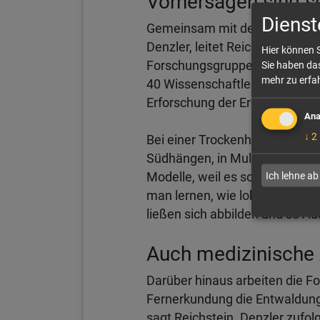
Vorhersagen sind se
Dienst
Gemeinsam mit dem Lehrstuhlinh
Denzler, leitet Reichstein die 
Hier können S
Forschungsgruppen in über ei
Sie haben das
mehr zu erfah
40 Wissenschaftler in der Einh
Erforschung der Erdsysteme z
Ana
↓
2
Bei einer Trockenheit etwa gr
Südhängen, in Mulden oder an e
Ich lehne ab
Modelle, weil es so komplex i
man lernen, wie lokale Ökosys
ließen sich abbilden und so Au
Auch medizinische
Darüber hinaus arbeiten die F
Fernerkundung die Entwaldung 
sagt Reichstein. Denzler zufo