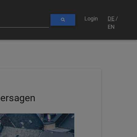
Login
DE
/
EN
hersagen