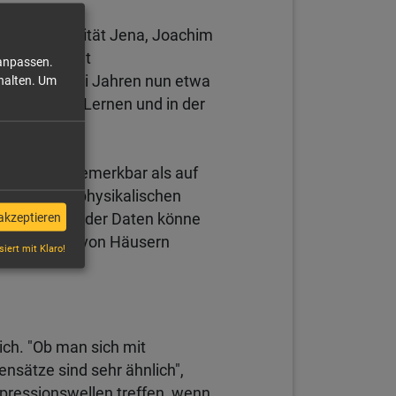
ller-Universität Jena, Joachim
m Thema KI mit
 anpassen.
huss vor zwei Jahren nun etwa
halten.
Um
aschinelles Lernen und in der
e weniger bemerkbar als auf
bt es keine physikalischen
akzeptieren
n. Mit Hilfe der Daten könne
schaffenheit von Häusern
siert mit Klaro!
ich. "Ob man sich mit
nsätze sind sehr ähnlich",
epressionswellen treffen, wenn