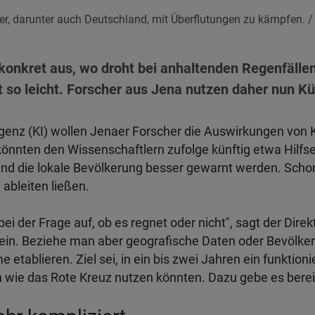
der, darunter auch Deutschland, mit Überflutungen zu kämpfen.
/
 konkret aus, wo droht bei anhaltenden Regenfällen
t so leicht. Forscher aus Jena nutzen daher nun Kün
lligenz (KI) wollen Jenaer Forscher die Auswirkungen vo
nnten den Wissenschaftlern zufolge künftig etwa Hilfse
und die lokale Bevölkerung besser gewarnt werden. Scho
 ableiten ließen.
ei der Frage auf, ob es regnet oder nicht", sagt der Direk
ein. Beziehe man aber geografische Daten oder Bevölkeru
 etablieren. Ziel sei, in ein bis zwei Jahren ein funktio
n wie das Rote Kreuz nutzen könnten. Dazu gebe es bere