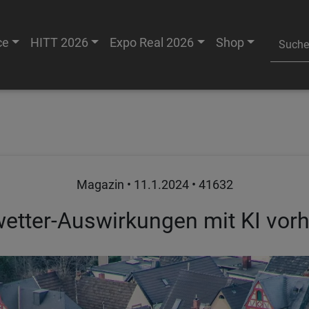
ce
HITT 2026
Expo Real 2026
Shop
Magazin •
11.1.2024
• 41632
etter-Auswirkungen mit KI vor