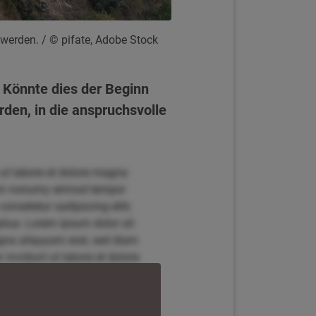
 werden.
/ © pifate, Adobe Stock
 Könnte dies der Beginn
den, in die anspruchsvolle
 ut labore et dolore magna
diam nonumy eirmod tempor
onsetetur sadipscing elitr,
tua. Lorem ipsum dolor sit
agna aliquyam erat, sed diam
invidunt ut labore et dolore
r, sed diam nonumy eirmod
t amet, consetetur sadipscing
 voluptua. Lorem ipsum dolor