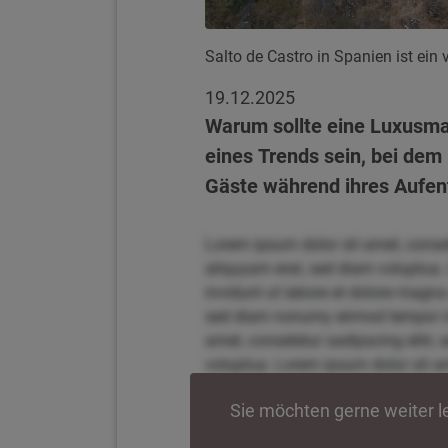
Salto de Castro in Spanien ist ei
19.12.2025
Warum sollte eine Luxusmar
eines Trends sein, bei dem
Gäste während ihres Aufen
Lorem ipsum dolor sit amet, conse
aliquyam erat, sed diam voluptua.
invidunt ut labore et dolore magna
sed diam nonumy eirmod tempor inv
amet, consetetur sadipscing elitr
voluptua. Lorem ipsum dolor sit am
magna aliquyam erat, sed diam vol
Sie möchten gerne weiter 
tempor invidunt ut labore et dolo
elitr, sed diam nonumy eirmod tem