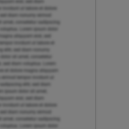
liquyam erat, sed diam
invidunt ut labore et dolore
r, sed diam nonumy eirmod
t amet, consetetur sadipscing
 voluptua. Lorem ipsum dolor
 magna aliquyam erat, sed
empor invidunt ut labore et
g elitr, sed diam nonumy
dolor sit amet, consetetur
t, sed diam voluptua. Lorem
bore et dolore magna aliquyam
y eirmod tempor invidunt ut
adipscing elitr, sed diam
m ipsum dolor sit amet,
liquyam erat, sed diam
invidunt ut labore et dolore
r, sed diam nonumy eirmod
t amet, consetetur sadipscing
 voluptua. Lorem ipsum dolor