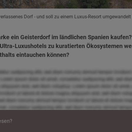
n verlassenes Dorf - und soll zu einem Luxus-Resort umgewandelt
ke ein Geisterdorf im ländlichen Spanien kaufen?
 Ultra-Luxushotels zu kuratierten Ökosystemen wer
thalts eintauchen können?
tetur sadipscing elitr, sed diam nonumy eirmod tempor invidunt
 Lorem ipsum dolor sit amet, consetetur sadipscing elitr, sed 
 aliquyam erat, sed diam voluptua. Lorem ipsum dolor sit amet, c
idunt ut labore et dolore magna aliquyam erat, sed diam volup
, sed diam nonumy eirmod tempor invidunt ut labore et dolore m
et, consetetur sadipscing elitr, sed diam nonumy eirmod tempor 
uptua. Lorem ipsum dolor sit amet, consetetur sadipscing elit
lesen?
re magna aliquyam erat, sed diam voluptua. Lorem ipsum dolor si
por invidunt ut labore et dolore magna aliquyam erat, sed diam