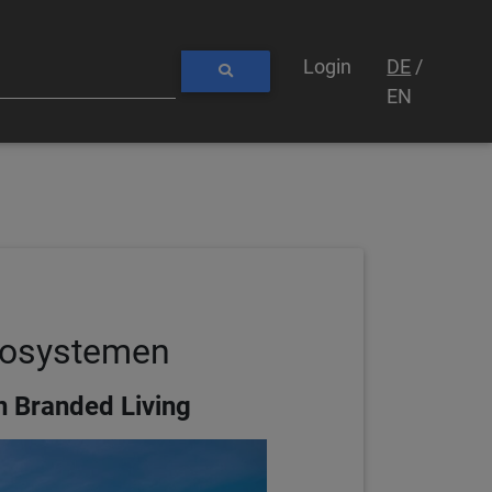
Login
DE
/
EN
Ökosystemen
n Branded Living