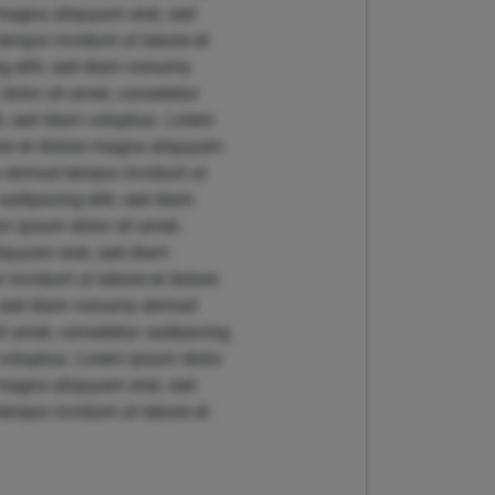
 magna aliquyam erat, sed
empor invidunt ut labore et
g elitr, sed diam nonumy
dolor sit amet, consetetur
t, sed diam voluptua. Lorem
bore et dolore magna aliquyam
y eirmod tempor invidunt ut
adipscing elitr, sed diam
m ipsum dolor sit amet,
liquyam erat, sed diam
invidunt ut labore et dolore
r, sed diam nonumy eirmod
t amet, consetetur sadipscing
 voluptua. Lorem ipsum dolor
 magna aliquyam erat, sed
empor invidunt ut labore et