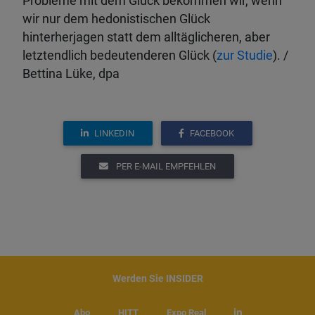
Probleme mit dem Glück bekommen wir, wenn
wir nur dem hedonistischen Glück
hinterherjagen statt dem alltäglicheren, aber
letztendlich bedeutenderen Glück (
zur Studie
). /
Bettina Lüke, dpa
LINKEDIN
FACEBOOK
PER E-MAIL EMPFEHLEN
Werden Sie INSIDER
Abo
HITT
Expo Real