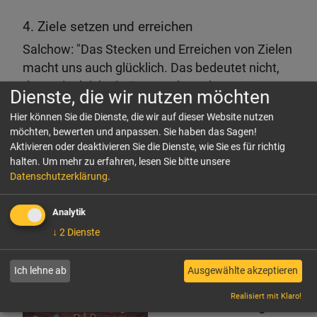
4. Ziele setzen und erreichen
Salchow: "Das Stecken und Erreichen von Zielen
macht uns auch glücklich. Das bedeutet nicht,
dass wir gleich ein Examen bestehen müssen
Dienste, die wir nutzen möchten
oder einen Marathon laufen. Manchmal gibt es
Hier können Sie die Dienste, die wir auf dieser Website nutzen
Situationen in unserem Leben, da ist es schon
möchten, bewerten und anpassen. Sie haben das Sagen!
ein Ziel und eine Zielerreichung, wenn ich es
Aktivieren oder deaktivieren Sie die Dienste, wie Sie es für richtig
einmal am Tag vor die Tür schaffe."
halten.
Um mehr zu erfahren, lesen Sie bitte unsere
Datenschutzerklärung
.
"Wichtig für unser Glücksempfinden ist es, dass
Analytik
wir dieses Ziel wahrnehmen und auch dessen
↓
2
Dienste
Erreichung – quasi dieses Innehalten: Schau
mal, das habe ich geschafft," so die Psychologin.
Ich lehne ab
Ausgewählte akzeptieren
Realisiert mit Klaro!
5. Gute Beziehungen