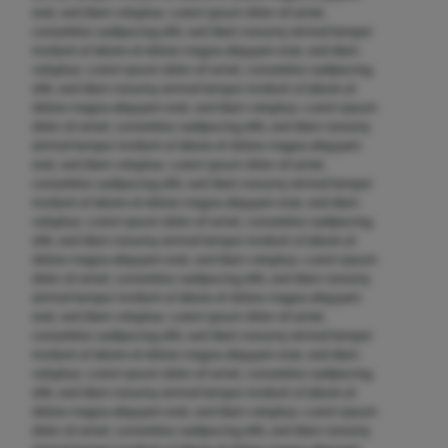
erat, sed diam voluptua. Lorem ipsum dolor sit amet,
consetetur sadipscing elitr, sed diam nonumy eirmod tempor
invidunt ut labore et dolore magna aliquyam erat, sed diam
voluptua. Lorem ipsum dolor sit amet, consetetur sadipscing
elitr, sed diam nonumy eirmod tempor invidunt ut labore et
dolore magna aliquyam erat, sed diam voluptua. Lorem ipsum
dolor sit amet, consetetur sadipscing elitr, sed diam nonumy
eirmod tempor invidunt ut labore et dolore magna aliquyam
erat, sed diam voluptua. Lorem ipsum dolor sit amet,
consetetur sadipscing elitr, sed diam nonumy eirmod tempor
invidunt ut labore et dolore magna aliquyam erat, sed diam
voluptua. Lorem ipsum dolor sit amet, consetetur sadipscing
elitr, sed diam nonumy eirmod tempor invidunt ut labore et
dolore magna aliquyam erat, sed diam voluptua. Lorem ipsum
dolor sit amet, consetetur sadipscing elitr, sed diam nonumy
eirmod tempor invidunt ut labore et dolore magna aliquyam
erat, sed diam voluptua. Lorem ipsum dolor sit amet,
consetetur sadipscing elitr, sed diam nonumy eirmod tempor
invidunt ut labore et dolore magna aliquyam erat, sed diam
voluptua. Lorem ipsum dolor sit amet, consetetur sadipscing
elitr, sed diam nonumy eirmod tempor invidunt ut labore et
dolore magna aliquyam erat, sed diam voluptua. Lorem ipsum
dolor sit amet, consetetur sadipscing elitr, sed diam nonumy