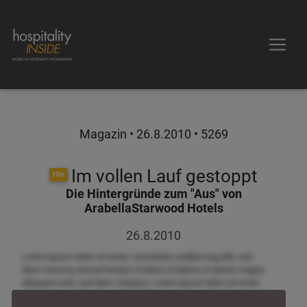
Magazin •
26.8.2010
• 5269
Im vollen Lauf gestoppt
HI+
Die Hintergründe zum "Aus" von
ArabellaStarwood Hotels
26.8.2010
Lorem ipsum dolor sit amet, consetetur sadipscing elitr, sed
diam nonumy eirmod tempor invidunt ut labore et dolore magna
aliquyam erat, sed diam voluptua. Lorem ipsum dolor sit amet,
consetetur sadipscing elitr, sed diam nonumy eirmod tempor