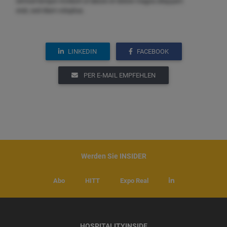
eirmod tempor invidunt ut labore et dolore magna aliquyam
erat, sed diam voluptua.
LINKEDIN
FACEBOOK
PER E-MAIL EMPFEHLEN
Werden Sie INSIDER
Abo
HITT
Expo Real
HOSPITALITYINSIDE