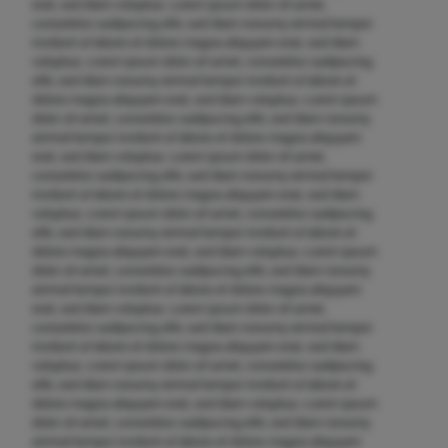
erat, sed diam voluptua. Lorem ipsum dolor sit amet,
consetetur sadipscing elitr, sed diam nonumy eirmod tempor
invidunt ut labore et dolore magna aliquyam erat, sed diam
voluptua. Lorem ipsum dolor sit amet, consetetur sadipscing
elitr, sed diam nonumy eirmod tempor invidunt ut labore et
dolore magna aliquyam erat, sed diam voluptua. Lorem ipsum
dolor sit amet, consetetur sadipscing elitr, sed diam nonumy
eirmod tempor invidunt ut labore et dolore magna aliquyam
erat, sed diam voluptua. Lorem ipsum dolor sit amet,
consetetur sadipscing elitr, sed diam nonumy eirmod tempor
invidunt ut labore et dolore magna aliquyam erat, sed diam
voluptua. Lorem ipsum dolor sit amet, consetetur sadipscing
elitr, sed diam nonumy eirmod tempor invidunt ut labore et
dolore magna aliquyam erat, sed diam voluptua. Lorem ipsum
dolor sit amet, consetetur sadipscing elitr, sed diam nonumy
eirmod tempor invidunt ut labore et dolore magna aliquyam
erat, sed diam voluptua. Lorem ipsum dolor sit amet,
consetetur sadipscing elitr, sed diam nonumy eirmod tempor
invidunt ut labore et dolore magna aliquyam erat, sed diam
voluptua. Lorem ipsum dolor sit amet, consetetur sadipscing
elitr, sed diam nonumy eirmod tempor invidunt ut labore et
dolore magna aliquyam erat, sed diam voluptua. Lorem ipsum
dolor sit amet, consetetur sadipscing elitr, sed diam nonumy
eirmod tempor invidunt ut labore et dolore magna aliquyam