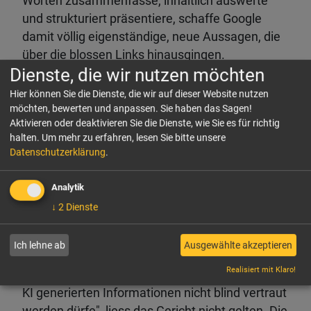
Worten zusammenfasse, inhaltlich auswerte
und strukturiert präsentiere, schaffe Google
damit völlig eigenständige, neue Aussagen, die
über die blossen Links hinausgingen.
Dienste, die wir nutzen möchten
Entsprechend greife hier auch nicht die
Hier können Sie die Dienste, die wir auf dieser Website nutzen
bisherige Rechtsprechung des
möchten, bewerten und anpassen. Sie haben das Sagen!
Aktivieren oder deaktivieren Sie die Dienste, wie Sie es für richtig
Bundesgerichtshofs (BGH), welche
halten.
Um mehr zu erfahren, lesen Sie bitte unsere
Suchmaschinen-Betreiber bei der reinen
Datenschutzerklärung
.
Auflistung von Drittinhalten vor einer direkten
Haftung schütze.
Analytik
↓
2
Dienste
Nutzer sind keine Faktenprüfer für Google
Auch Googles Verteidigungslinie, die Nutzer
Ich lehne ab
Ausgewählte akzeptieren
könnten die Quellen ja selbst anhand der Links
Realisiert mit Klaro!
überprüfen und wüssten ohnehin, "dass den mit
KI generierten Informationen nicht blind vertraut