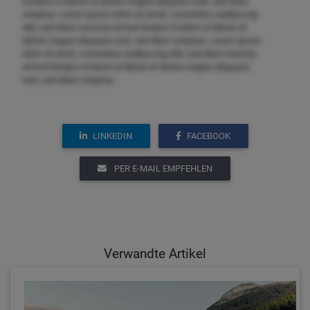
invidunt ut labore et dolore magna aliquyam erat, sed diam
voluptua. Lorem ipsum dolor sit amet, consetetur sadipscing
elitr, sed diam nonumy eirmod tempor invidunt ut labore et
dolore magna aliquyam erat, sed diam voluptua. Lorem ipsum
dolor sit amet, consetetur sadipscing elitr, sed diam nonumy
eirmod tempor invidunt ut labore et dolore magna aliquyam
erat, sed diam voluptua.
LINKEDIN
FACEBOOK
PER E-MAIL EMPFEHLEN
Verwandte Artikel