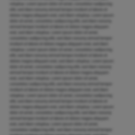
voluptua. Lorem ipsum dolor sit amet, consetetur sadipscing
elitr, sed diam nonumy eirmod tempor invidunt ut labore et
dolore magna aliquyam erat, sed diam voluptua. Lorem ipsum
dolor sit amet, consetetur sadipscing elitr, sed diam nonumy
eirmod tempor invidunt ut labore et dolore magna aliquyam
erat, sed diam voluptua. Lorem ipsum dolor sit amet,
consetetur sadipscing elitr, sed diam nonumy eirmod tempor
invidunt ut labore et dolore magna aliquyam erat, sed diam
voluptua. Lorem ipsum dolor sit amet, consetetur sadipscing
elitr, sed diam nonumy eirmod tempor invidunt ut labore et
dolore magna aliquyam erat, sed diam voluptua. Lorem ipsum
dolor sit amet, consetetur sadipscing elitr, sed diam nonumy
eirmod tempor invidunt ut labore et dolore magna aliquyam
erat, sed diam voluptua. Lorem ipsum dolor sit amet,
consetetur sadipscing elitr, sed diam nonumy eirmod tempor
invidunt ut labore et dolore magna aliquyam erat, sed diam
voluptua. Lorem ipsum dolor sit amet, consetetur sadipscing
elitr, sed diam nonumy eirmod tempor invidunt ut labore et
dolore magna aliquyam erat, sed diam voluptua. Lorem ipsum
dolor sit amet, consetetur sadipscing elitr, sed diam nonumy
eirmod tempor invidunt ut labore et dolore magna aliquyam
erat, sed diam voluptua. Lorem ipsum dolor sit amet,
consetetur sadipscing elitr, sed diam nonumy eirmod tempor