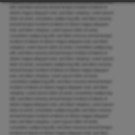
voluptua. Lorem ipsum dolor sit amet, consetetur sadipscing
elitr, sed diam nonumy eirmod tempor invidunt ut labore et
dolore magna aliquyam erat, sed diam voluptua. Lorem ipsum
dolor sit amet, consetetur sadipscing elitr, sed diam nonumy
eirmod tempor invidunt ut labore et dolore magna aliquyam
erat, sed diam voluptua. Lorem ipsum dolor sit amet,
consetetur sadipscing elitr, sed diam nonumy eirmod tempor
invidunt ut labore et dolore magna aliquyam erat, sed diam
voluptua. Lorem ipsum dolor sit amet, consetetur sadipscing
elitr, sed diam nonumy eirmod tempor invidunt ut labore et
dolore magna aliquyam erat, sed diam voluptua. Lorem ipsum
dolor sit amet, consetetur sadipscing elitr, sed diam nonumy
eirmod tempor invidunt ut labore et dolore magna aliquyam
erat, sed diam voluptua. Lorem ipsum dolor sit amet,
consetetur sadipscing elitr, sed diam nonumy eirmod tempor
invidunt ut labore et dolore magna aliquyam erat, sed diam
voluptua. Lorem ipsum dolor sit amet, consetetur sadipscing
elitr, sed diam nonumy eirmod tempor invidunt ut labore et
dolore magna aliquyam erat, sed diam voluptua. Lorem ipsum
dolor sit amet, consetetur sadipscing elitr, sed diam nonumy
eirmod tempor invidunt ut labore et dolore magna aliquyam
erat, sed diam voluptua. Lorem ipsum dolor sit amet,
consetetur sadipscing elitr, sed diam nonumy eirmod tempor
invidunt ut labore et dolore magna aliquyam erat, sed diam