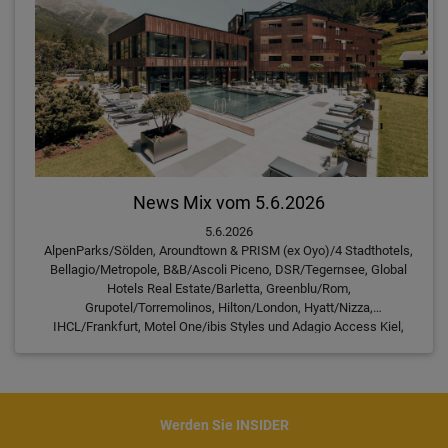
News Mix vom 5.6.2026
5.6.2026
AlpenParks/Sölden, Aroundtown & PRISM (ex Oyo)/4 Stadthotels,
Bellagio/Metropole, B&B/Ascoli Piceno, DSR/Tegernsee, Global
Hotels Real Estate/Barletta, Greenblu/Rom,
Grupotel/Torremolinos, Hilton/London, Hyatt/Nizza,
IHCL/Frankfurt, Motel One/ibis Styles und Adagio Access Kiel,
Premier Inn/Göttingen, Primestar/June SIX & Stay Berlin,
Radisson/Timisoara, Ruby/New York, Scandic/Stockholm, SV
Deutschland/Hamburg, TH Group/Samedan
Werden Sie INSIDER