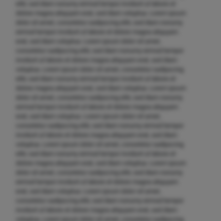
elitr, sed diam nonumy eirmod tempor invidunt ut labore et
dolore magna aliquyam erat, sed diam voluptua. Lorem ipsum
dolor sit amet, consetetur sadipscing elitr, sed diam nonumy
eirmod tempor invidunt ut labore et dolore magna aliquyam
erat, sed diam voluptua. Lorem ipsum dolor sit amet,
consetetur sadipscing elitr, sed diam nonumy eirmod tempor
invidunt ut labore et dolore magna aliquyam erat, sed diam
voluptua. Lorem ipsum dolor sit amet, consetetur sadipscing
elitr, sed diam nonumy eirmod tempor invidunt ut labore et
dolore magna aliquyam erat, sed diam voluptua. Lorem ipsum
dolor sit amet, consetetur sadipscing elitr, sed diam nonumy
eirmod tempor invidunt ut labore et dolore magna aliquyam
erat, sed diam voluptua. Lorem ipsum dolor sit amet,
consetetur sadipscing elitr, sed diam nonumy eirmod tempor
invidunt ut labore et dolore magna aliquyam erat, sed diam
voluptua. Lorem ipsum dolor sit amet, consetetur sadipscing
elitr, sed diam nonumy eirmod tempor invidunt ut labore et
dolore magna aliquyam erat, sed diam voluptua. Lorem ipsum
dolor sit amet, consetetur sadipscing elitr, sed diam nonumy
eirmod tempor invidunt ut labore et dolore magna aliquyam
erat, sed diam voluptua. Lorem ipsum dolor sit amet,
consetetur sadipscing elitr, sed diam nonumy eirmod tempor
invidunt ut labore et dolore magna aliquyam erat, sed diam
voluptua. Lorem ipsum dolor sit amet, consetetur sadipscing