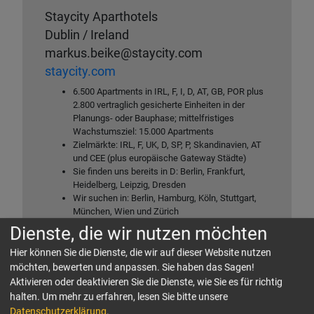
Staycity Aparthotels
Dublin / Ireland
markus.beike@staycity.com
staycity.com
6.500 Apartments in IRL, F, I, D, AT, GB, POR plus
2.800 vertraglich gesicherte Einheiten in der
Planungs- oder Bauphase; mittelfristiges
Wachstumsziel: 15.000 Apartments
Zielmärkte: IRL, F, UK, D, SP, P, Skandinavien, AT
und CEE (plus europäische Gateway Städte)
Sie finden uns bereits in D: Berlin, Frankfurt,
Heidelberg, Leipzig, Dresden
Wir suchen in: Berlin, Hamburg, Köln, Stuttgart,
München, Wien und Zürich
Neubau oder Konversionen in zentralen Lagen mit
Dienste, die wir nutzen möchten
4.000 – 12.000 qm GFA
STAYCITY (Economy Plus), WILDE (Upper
Hier können Sie die Dienste, die wir auf dieser Website nutzen
Upscale)
möchten, bewerten und anpassen. Sie haben das Sagen!
Langfristige Pachtverträge, kompetitives
Aktivieren oder deaktivieren Sie die Dienste, wie Sie es für richtig
Pachtniveau, ideal für institutionelle Anleger und
halten.
Um mehr zu erfahren, lesen Sie bitte unsere
FOs
Datenschutzerklärung
.