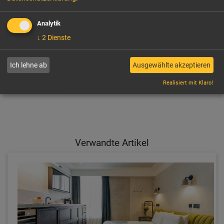
Analytik
↓
2
Dienste
LINKEDIN
FACEBOOK
Ich lehne ab
Ausgewählte akzeptieren
PER E-MAIL EMPFEHLEN
Realisiert mit Klaro!
Verwandte Artikel