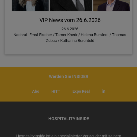
VIP News vom 26.6.2026
26.6.2026
Nachruf: Ernst Fischer / Tamer Khedr / Helena Burstedt / Thomas
Zubac / Katharina Berchtold
Werden Sie INSIDER
Abo
HITT
Expo Real
HOSPITALITYINSIDE
HospitalityInside ist ein spezialisierter Verlag, der mit seinem