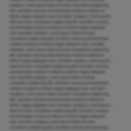
voluptua. Lorem ipsum dolor sit amet, consetetur sadipscing
elitr, sed diam nonumy eirmod tempor invidunt ut labore et
dolore magna aliquyam erat, sed diam voluptua. Lorem ipsum
dolor sit amet, consetetur sadipscing elitr, sed diam nonumy
eirmod tempor invidunt ut labore et dolore magna aliquyam
erat, sed diam voluptua. Lorem ipsum dolor sit amet,
consetetur sadipscing elitr, sed diam nonumy eirmod tempor
invidunt ut labore et dolore magna aliquyam erat, sed diam
voluptua. Lorem ipsum dolor sit amet, consetetur sadipscing
elitr, sed diam nonumy eirmod tempor invidunt ut labore et
dolore magna aliquyam erat, sed diam voluptua. Lorem ipsum
dolor sit amet, consetetur sadipscing elitr, sed diam nonumy
eirmod tempor invidunt ut labore et dolore magna aliquyam
erat, sed diam voluptua. Lorem ipsum dolor sit amet,
consetetur sadipscing elitr, sed diam nonumy eirmod tempor
invidunt ut labore et dolore magna aliquyam erat, sed diam
voluptua. Lorem ipsum dolor sit amet, consetetur sadipscing
elitr, sed diam nonumy eirmod tempor invidunt ut labore et
dolore magna aliquyam erat, sed diam voluptua. Lorem ipsum
dolor sit amet, consetetur sadipscing elitr, sed diam nonumy
eirmod tempor invidunt ut labore et dolore magna aliquyam
erat, sed diam voluptua. Lorem ipsum dolor sit amet,
consetetur sadipscing elitr, sed diam nonumy eirmod tempor