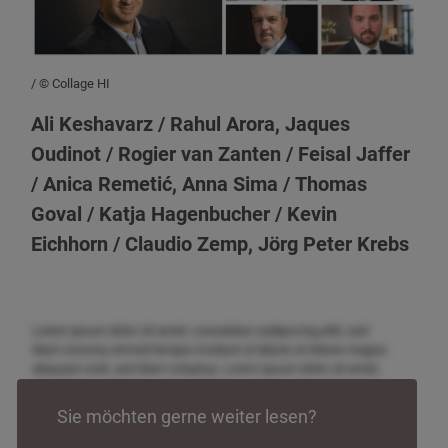
/ © Collage HI
Ali Keshavarz / Rahul Arora, Jaques
Oudinot / Rogier van Zanten / Feisal Jaffer
/ Anica Remetić, Anna Sima / Thomas
Goval / Katja Hagenbucher / Kevin
Eichhorn / Claudio Zemp, Jörg Peter Krebs
Lorem ipsum dolor sit amet, consetetur sadipscing elitr, sed
diam nonumy eirmod tempor invidunt ut labore et dolore magna
aliquyam erat, sed diam voluptua. Lorem ipsum dolor sit amet,
consetetur sadipscing elitr, sed diam nonumy eirmod tempor
invidunt ut labore et dolore magna aliquyam erat, sed diam
Sie möchten gerne weiter lesen?
voluptua. Lorem ipsum dolor sit amet, consetetur sadipscing
elitr, sed diam nonumy eirmod tempor invidunt ut labore et