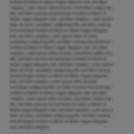
invidunt ut labore et dolore magna aliquyam erat, sed diam
voluptua. Lorem ipsum dolor sit amet, consetetur sadipscing
elitr, sed diam nonumy eirmod tempor invidunt ut labore et
dolore magna aliquyam erat, sed diam voluptua. Lorem ipsum
dolor sit amet, consetetur sadipscing elitr, sed diam nonumy
eirmod tempor invidunt ut labore et dolore magna aliquyam
erat, sed diam voluptua. Lorem ipsum dolor sit amet,
consetetur sadipscing elitr, sed diam nonumy eirmod tempor
invidunt ut labore et dolore magna aliquyam erat, sed diam
voluptua. Lorem ipsum dolor sit amet, consetetur sadipscing
elitr, sed diam nonumy eirmod tempor invidunt ut labore et
dolore magna aliquyam erat, sed diam voluptua. Lorem ipsum
dolor sit amet, consetetur sadipscing elitr, sed diam nonumy
eirmod tempor invidunt ut labore et dolore magna aliquyam
erat, sed diam voluptua. Lorem ipsum dolor sit amet,
consetetur sadipscing elitr, sed diam nonumy eirmod tempor
invidunt ut labore et dolore magna aliquyam erat, sed diam
voluptua. Lorem ipsum dolor sit amet, consetetur sadipscing
elitr, sed diam nonumy eirmod tempor invidunt ut labore et
dolore magna aliquyam erat, sed diam voluptua. Lorem ipsum
dolor sit amet, consetetur sadipscing elitr, sed diam nonumy
eirmod tempor invidunt ut labore et dolore magna aliquyam
erat, sed diam voluptua.