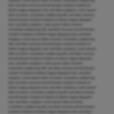
voluptua. Lorem ipsum dolor sit amet, consetetur sadipscing
elitr, sed diam nonumy eirmod tempor invidunt ut labore et
dolore magna aliquyam erat, sed diam voluptua. Lorem ipsum
dolor sit amet, consetetur sadipscing elitr, sed diam nonumy
eirmod tempor invidunt ut labore et dolore magna aliquyam
erat, sed diam voluptua. Lorem ipsum dolor sit amet,
consetetur sadipscing elitr, sed diam nonumy eirmod tempor
invidunt ut labore et dolore magna aliquyam erat, sed diam
voluptua. Lorem ipsum dolor sit amet, consetetur sadipscing
elitr, sed diam nonumy eirmod tempor invidunt ut labore et
dolore magna aliquyam erat, sed diam voluptua. Lorem ipsum
dolor sit amet, consetetur sadipscing elitr, sed diam nonumy
eirmod tempor invidunt ut labore et dolore magna aliquyam
erat, sed diam voluptua. Lorem ipsum dolor sit amet,
consetetur sadipscing elitr, sed diam nonumy eirmod tempor
invidunt ut labore et dolore magna aliquyam erat, sed diam
voluptua. Lorem ipsum dolor sit amet, consetetur sadipscing
elitr, sed diam nonumy eirmod tempor invidunt ut labore et
dolore magna aliquyam erat, sed diam voluptua. Lorem ipsum
dolor sit amet, consetetur sadipscing elitr, sed diam nonumy
eirmod tempor invidunt ut labore et dolore magna aliquyam
erat, sed diam voluptua. Lorem ipsum dolor sit amet,
consetetur sadipscing elitr, sed diam nonumy eirmod tempor
invidunt ut labore et dolore magna aliquyam erat, sed diam