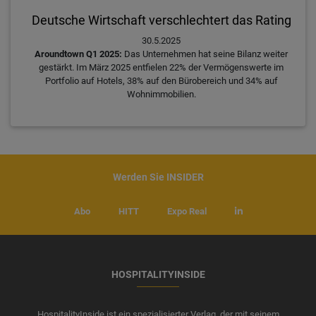
Deutsche Wirtschaft verschlechtert das Rating
30.5.2025
Aroundtown Q1 2025:
Das Unternehmen hat seine Bilanz weiter
gestärkt. Im März 2025 entfielen 22% der Vermögenswerte im
Portfolio auf Hotels, 38% auf den Bürobereich und 34% auf
Wohnimmobilien.
Werden Sie INSIDER
Abo
HITT
Expo Real
HOSPITALITYINSIDE
HospitalityInside ist ein spezialisierter Verlag, der mit seinem