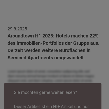
29.8.2025
Aroundtown H1 2025:
Hotels machen 22%
des Immobilien-Portfolios der Gruppe aus.
Derzeit werden weitere Büroflächen in
Serviced Apartments umgewandelt.
Lorem ipsum dolor sit amet, consetetur sadipscing elitr, sed
diam nonumy eirmod tempor invidunt ut labore et dolore magna
aliquyam erat, sed diam voluptua. Lorem ipsum dolor sit amet,
consetetur sadipscing elitr, sed diam nonumy eirmod tempor
invidunt ut labore et dolore magna aliquyam erat, sed diam
Sie möchten gerne weiter lesen?
voluptua. Lorem ipsum dolor sit amet, consetetur sadipscing
elitr, sed diam nonumy eirmod tempor invidunt ut labore et
dolore magna aliquyam erat, sed diam voluptua. Lorem ipsum
Dieser Artikel ist ein HI+ Artikel und nur
dolor sit amet, consetetur sadipscing elitr, sed diam nonumy