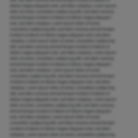
dolore magna aliquyam erat, sed diam voluptua. Lorem ipsum
dolor sit amet, consetetur sadipscing elitr, sed diam nonumy
eirmod tempor invidunt ut labore et dolore magna aliquyam
erat, sed diam voluptua. Lorem ipsum dolor sit amet,
consetetur sadipscing elitr, sed diam nonumy eirmod tempor
invidunt ut labore et dolore magna aliquyam erat, sed diam
voluptua. Lorem ipsum dolor sit amet, consetetur sadipscing
elitr, sed diam nonumy eirmod tempor invidunt ut labore et
dolore magna aliquyam erat, sed diam voluptua. Lorem ipsum
dolor sit amet, consetetur sadipscing elitr, sed diam nonumy
eirmod tempor invidunt ut labore et dolore magna aliquyam
erat, sed diam voluptua. Lorem ipsum dolor sit amet,
consetetur sadipscing elitr, sed diam nonumy eirmod tempor
invidunt ut labore et dolore magna aliquyam erat, sed diam
voluptua. Lorem ipsum dolor sit amet, consetetur sadipscing
elitr, sed diam nonumy eirmod tempor invidunt ut labore et
dolore magna aliquyam erat, sed diam voluptua. Lorem ipsum
dolor sit amet, consetetur sadipscing elitr, sed diam nonumy
eirmod tempor invidunt ut labore et dolore magna aliquyam
erat, sed diam voluptua. Lorem ipsum dolor sit amet,
consetetur sadipscing elitr, sed diam nonumy eirmod tempor
invidunt ut labore et dolore magna aliquyam erat, sed diam
voluptua. Lorem ipsum dolor sit amet, consetetur sadipscing