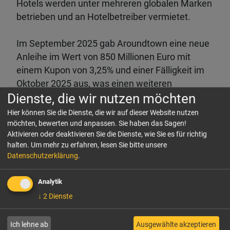
Hotels werden unter mehreren globalen Marken
betrieben und an Hotelbetreiber vermietet.
Im September 2025 gab Aroundtown eine neue
Anleihe im Wert von 850 Millionen Euro mit
einem Kupon von 3,25% und einer Fälligkeit im
Oktober 2025 aus, was einen weiteren
Dienste, die wir nutzen möchten
Rückgang gegenüber den Kuponraten von 3,5%
und 4,8% der im Mai 2025 bzw. Juli 2024
Hier können Sie die Dienste, die wir auf dieser Website nutzen
ausgegebenen Anleihen darstellt. Die starke
möchten, bewerten und anpassen. Sie haben das Sagen!
Aktivieren oder deaktivieren Sie die Dienste, wie Sie es für richtig
Nachfrage der Anleger spiegelte sich in der
halten.
Um mehr zu erfahren, lesen Sie bitte unsere
dreifachen Überzeichnung wider. Parallel zur
Datenschutzerklärung
.
Neuemission wurde ein Rückkaufangebot
gestartet, um das Fälligkeitsprofil der Schulden
Analytik
proaktiv zu verlängern.
↓
2
Dienste
Im September 2025 hatte AT niedrige
Ich lehne ab
Ausgewählte akzeptieren