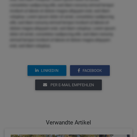
consetetur sadipscing elitr, sed diam nonumy eirmod tempor
invidunt ut labore et dolore magna aliquyam erat, sed diam
voluptua. Lorem ipsum dolor sit amet, consetetur sadipscing
elitr, sed diam nonumy eirmod tempor invidunt ut labore et
dolore magna aliquyam erat, sed diam voluptua. Lorem ipsum
dolor sit amet, consetetur sadipscing elitr, sed diam nonumy
eirmod tempor invidunt ut labore et dolore magna aliquyam
erat, sed diam voluptua.
LINKEDIN
FACEBOOK
PER E-MAIL EMPFEHLEN
Verwandte Artikel