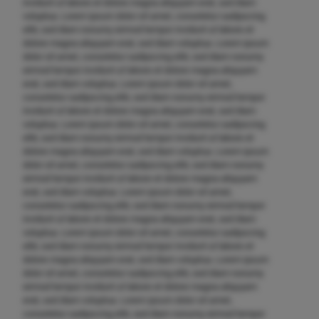
invidunt ut labore et dolore magna aliquyam erat, sed diam
voluptua. Lorem ipsum dolor sit amet, consetetur sadipscing
elitr, sed diam nonumy eirmod tempor invidunt ut labore et
dolore magna aliquyam erat, sed diam voluptua. Lorem ipsum
dolor sit amet, consetetur sadipscing elitr, sed diam nonumy
eirmod tempor invidunt ut labore et dolore magna aliquyam
erat, sed diam voluptua. Lorem ipsum dolor sit amet,
consetetur sadipscing elitr, sed diam nonumy eirmod tempor
invidunt ut labore et dolore magna aliquyam erat, sed diam
voluptua. Lorem ipsum dolor sit amet, consetetur sadipscing
elitr, sed diam nonumy eirmod tempor invidunt ut labore et
dolore magna aliquyam erat, sed diam voluptua. Lorem ipsum
dolor sit amet, consetetur sadipscing elitr, sed diam nonumy
eirmod tempor invidunt ut labore et dolore magna aliquyam
erat, sed diam voluptua. Lorem ipsum dolor sit amet,
consetetur sadipscing elitr, sed diam nonumy eirmod tempor
invidunt ut labore et dolore magna aliquyam erat, sed diam
voluptua. Lorem ipsum dolor sit amet, consetetur sadipscing
elitr, sed diam nonumy eirmod tempor invidunt ut labore et
dolore magna aliquyam erat, sed diam voluptua. Lorem ipsum
dolor sit amet, consetetur sadipscing elitr, sed diam nonumy
eirmod tempor invidunt ut labore et dolore magna aliquyam
erat, sed diam voluptua. Lorem ipsum dolor sit amet,
consetetur sadipscing elitr, sed diam nonumy eirmod tempor