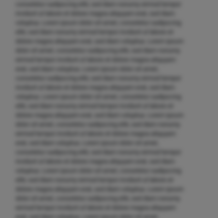
consetetur sadipscing elitr, sed diam nonumy eirmod tempor
invidunt ut labore et dolore magna aliquyam erat, sed diam
voluptua. Lorem ipsum dolor sit amet, consetetur sadipscing
elitr, sed diam nonumy eirmod tempor invidunt ut labore et
dolore magna aliquyam erat, sed diam voluptua. Lorem ipsum
dolor sit amet, consetetur sadipscing elitr, sed diam nonumy
eirmod tempor invidunt ut labore et dolore magna aliquyam
erat, sed diam voluptua. Lorem ipsum dolor sit amet,
consetetur sadipscing elitr, sed diam nonumy eirmod tempor
invidunt ut labore et dolore magna aliquyam erat, sed diam
voluptua. Lorem ipsum dolor sit amet, consetetur sadipscing
elitr, sed diam nonumy eirmod tempor invidunt ut labore et
dolore magna aliquyam erat, sed diam voluptua. Lorem ipsum
dolor sit amet, consetetur sadipscing elitr, sed diam nonumy
eirmod tempor invidunt ut labore et dolore magna aliquyam
erat, sed diam voluptua. Lorem ipsum dolor sit amet,
consetetur sadipscing elitr, sed diam nonumy eirmod tempor
invidunt ut labore et dolore magna aliquyam erat, sed diam
voluptua. Lorem ipsum dolor sit amet, consetetur sadipscing
elitr, sed diam nonumy eirmod tempor invidunt ut labore et
dolore magna aliquyam erat, sed diam voluptua. Lorem ipsum
dolor sit amet, consetetur sadipscing elitr, sed diam nonumy
eirmod tempor invidunt ut labore et dolore magna aliquyam
erat, sed diam voluptua. Lorem ipsum dolor sit amet,