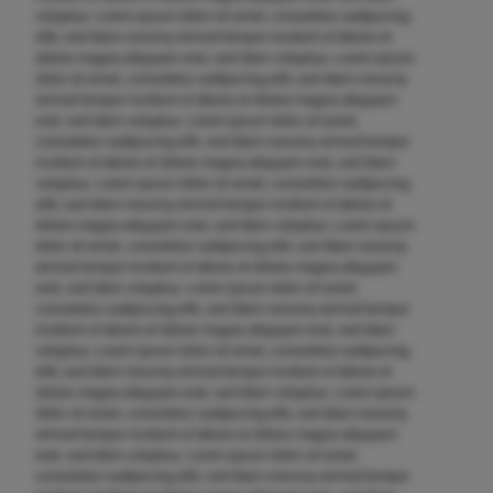
voluptua. Lorem ipsum dolor sit amet, consetetur sadipscing
elitr, sed diam nonumy eirmod tempor invidunt ut labore et
dolore magna aliquyam erat, sed diam voluptua. Lorem ipsum
dolor sit amet, consetetur sadipscing elitr, sed diam nonumy
eirmod tempor invidunt ut labore et dolore magna aliquyam
erat, sed diam voluptua. Lorem ipsum dolor sit amet,
consetetur sadipscing elitr, sed diam nonumy eirmod tempor
invidunt ut labore et dolore magna aliquyam erat, sed diam
voluptua. Lorem ipsum dolor sit amet, consetetur sadipscing
elitr, sed diam nonumy eirmod tempor invidunt ut labore et
dolore magna aliquyam erat, sed diam voluptua. Lorem ipsum
dolor sit amet, consetetur sadipscing elitr, sed diam nonumy
eirmod tempor invidunt ut labore et dolore magna aliquyam
erat, sed diam voluptua. Lorem ipsum dolor sit amet,
consetetur sadipscing elitr, sed diam nonumy eirmod tempor
invidunt ut labore et dolore magna aliquyam erat, sed diam
voluptua. Lorem ipsum dolor sit amet, consetetur sadipscing
elitr, sed diam nonumy eirmod tempor invidunt ut labore et
dolore magna aliquyam erat, sed diam voluptua. Lorem ipsum
dolor sit amet, consetetur sadipscing elitr, sed diam nonumy
eirmod tempor invidunt ut labore et dolore magna aliquyam
erat, sed diam voluptua. Lorem ipsum dolor sit amet,
consetetur sadipscing elitr, sed diam nonumy eirmod tempor