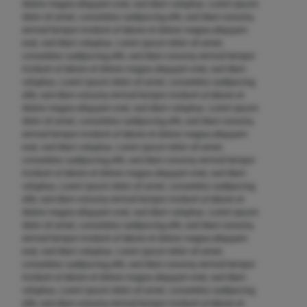
dolore magna aliquyam erat, sed diam voluptua. Lorem ipsum
dolor sit amet, consetetur sadipscing elitr, sed diam nonumy
eirmod tempor invidunt ut labore et dolore magna aliquyam
erat, sed diam voluptua. Lorem ipsum dolor sit amet,
consetetur sadipscing elitr, sed diam nonumy eirmod tempor
invidunt ut labore et dolore magna aliquyam erat, sed diam
voluptua. Lorem ipsum dolor sit amet, consetetur sadipscing
elitr, sed diam nonumy eirmod tempor invidunt ut labore et
dolore magna aliquyam erat, sed diam voluptua. Lorem ipsum
dolor sit amet, consetetur sadipscing elitr, sed diam nonumy
eirmod tempor invidunt ut labore et dolore magna aliquyam
erat, sed diam voluptua. Lorem ipsum dolor sit amet,
consetetur sadipscing elitr, sed diam nonumy eirmod tempor
invidunt ut labore et dolore magna aliquyam erat, sed diam
voluptua. Lorem ipsum dolor sit amet, consetetur sadipscing
elitr, sed diam nonumy eirmod tempor invidunt ut labore et
dolore magna aliquyam erat, sed diam voluptua. Lorem ipsum
dolor sit amet, consetetur sadipscing elitr, sed diam nonumy
eirmod tempor invidunt ut labore et dolore magna aliquyam
erat, sed diam voluptua. Lorem ipsum dolor sit amet,
consetetur sadipscing elitr, sed diam nonumy eirmod tempor
invidunt ut labore et dolore magna aliquyam erat, sed diam
voluptua. Lorem ipsum dolor sit amet, consetetur sadipscing
elitr, sed diam nonumy eirmod tempor invidunt ut labore et