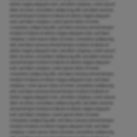
dolore magna aliquyam erat, sed diam voluptua. Lorem ipsum
dolor sit amet, consetetur sadipscing elitr, sed diam nonumy
eirmod tempor invidunt ut labore et dolore magna aliquyam
erat, sed diam voluptua. Lorem ipsum dolor sit amet,
consetetur sadipscing elitr, sed diam nonumy eirmod tempor
invidunt ut labore et dolore magna aliquyam erat, sed diam
voluptua. Lorem ipsum dolor sit amet, consetetur sadipscing
elitr, sed diam nonumy eirmod tempor invidunt ut labore et
dolore magna aliquyam erat, sed diam voluptua. Lorem ipsum
dolor sit amet, consetetur sadipscing elitr, sed diam nonumy
eirmod tempor invidunt ut labore et dolore magna aliquyam
erat, sed diam voluptua. Lorem ipsum dolor sit amet,
consetetur sadipscing elitr, sed diam nonumy eirmod tempor
invidunt ut labore et dolore magna aliquyam erat, sed diam
voluptua. Lorem ipsum dolor sit amet, consetetur sadipscing
elitr, sed diam nonumy eirmod tempor invidunt ut labore et
dolore magna aliquyam erat, sed diam voluptua. Lorem ipsum
dolor sit amet, consetetur sadipscing elitr, sed diam nonumy
eirmod tempor invidunt ut labore et dolore magna aliquyam
erat, sed diam voluptua. Lorem ipsum dolor sit amet,
consetetur sadipscing elitr, sed diam nonumy eirmod tempor
invidunt ut labore et dolore magna aliquyam erat, sed diam
voluptua. Lorem ipsum dolor sit amet, consetetur sadipscing