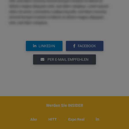
elitr, sed diam nonumy eirmod tempor invidunt ut labore et
dolore magna aliquyam erat, sed diam voluptua. Lorem ipsum
dolor sit amet, consetetur sadipscing elitr, sed diam nonumy
eirmod tempor invidunt ut labore et dolore magna aliquyam
erat, sed diam voluptua.
LINKEDIN
FACEBOOK
PER E-MAIL EMPFEHLEN
Werden Sie INSIDER
Abo
HITT
Expo Real