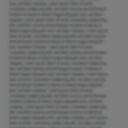
erat, sed diam voluptua. Lorem ipsum dolor sit amet,
consetetur sadipscing elitr, sed diam nonumy eirmod tempor
invidunt ut labore et dolore magna aliquyam erat, sed diam
voluptua. Lorem ipsum dolor sit amet, consetetur sadipscing
elitr, sed diam nonumy eirmod tempor invidunt ut labore et
dolore magna aliquyam erat, sed diam voluptua. Lorem ipsum
dolor sit amet, consetetur sadipscing elitr, sed diam nonumy
eirmod tempor invidunt ut labore et dolore magna aliquyam
erat, sed diam voluptua. Lorem ipsum dolor sit amet,
consetetur sadipscing elitr, sed diam nonumy eirmod tempor
invidunt ut labore et dolore magna aliquyam erat, sed diam
voluptua. Lorem ipsum dolor sit amet, consetetur sadipscing
elitr, sed diam nonumy eirmod tempor invidunt ut labore et
dolore magna aliquyam erat, sed diam voluptua. Lorem ipsum
dolor sit amet, consetetur sadipscing elitr, sed diam nonumy
eirmod tempor invidunt ut labore et dolore magna aliquyam
erat, sed diam voluptua. Lorem ipsum dolor sit amet,
consetetur sadipscing elitr, sed diam nonumy eirmod tempor
invidunt ut labore et dolore magna aliquyam erat, sed diam
voluptua. Lorem ipsum dolor sit amet, consetetur sadipscing
elitr, sed diam nonumy eirmod tempor invidunt ut labore et
dolore magna aliquyam erat, sed diam voluptua. Lorem ipsum
dolor sit amet, consetetur sadipscing elitr, sed diam nonumy