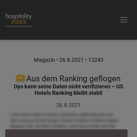
Magazin •
26.8.2021
• 13243
Aus dem Ranking geflogen
HI+
Oyo kann seine Daten nicht verifizieren – US
Hotels Ranking bleibt stabil
26.8.2021
Lorem ipsum dolor sit amet, consetetur sadipscing elitr, sed
diam nonumy eirmod tempor invidunt ut labore et dolore magna
aliquyam erat, sed diam voluptua. Lorem ipsum dolor sit amet,
consetetur sadipscing elitr, sed diam nonumy eirmod tempor