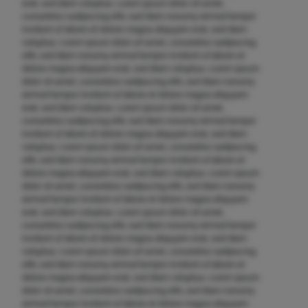
erat, sed diam voluptua. Lorem ipsum dolor sit amet,
consetetur sadipscing elitr, sed diam nonumy eirmod tempor
invidunt ut labore et dolore magna aliquyam erat, sed diam
voluptua. Lorem ipsum dolor sit amet, consetetur sadipscing
elitr, sed diam nonumy eirmod tempor invidunt ut labore et
dolore magna aliquyam erat, sed diam voluptua. Lorem ipsum
dolor sit amet, consetetur sadipscing elitr, sed diam nonumy
eirmod tempor invidunt ut labore et dolore magna aliquyam
erat, sed diam voluptua. Lorem ipsum dolor sit amet,
consetetur sadipscing elitr, sed diam nonumy eirmod tempor
invidunt ut labore et dolore magna aliquyam erat, sed diam
voluptua. Lorem ipsum dolor sit amet, consetetur sadipscing
elitr, sed diam nonumy eirmod tempor invidunt ut labore et
dolore magna aliquyam erat, sed diam voluptua. Lorem ipsum
dolor sit amet, consetetur sadipscing elitr, sed diam nonumy
eirmod tempor invidunt ut labore et dolore magna aliquyam
erat, sed diam voluptua. Lorem ipsum dolor sit amet,
consetetur sadipscing elitr, sed diam nonumy eirmod tempor
invidunt ut labore et dolore magna aliquyam erat, sed diam
voluptua. Lorem ipsum dolor sit amet, consetetur sadipscing
elitr, sed diam nonumy eirmod tempor invidunt ut labore et
dolore magna aliquyam erat, sed diam voluptua. Lorem ipsum
dolor sit amet, consetetur sadipscing elitr, sed diam nonumy
eirmod tempor invidunt ut labore et dolore magna aliquyam