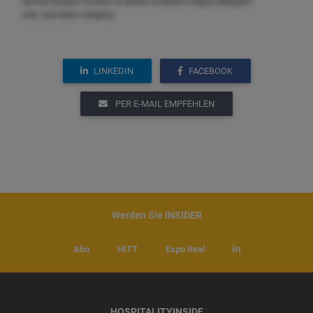
eirmod tempor invidunt ut labore et dolore magna aliquyam
erat, sed diam voluptua.
LINKEDIN
FACEBOOK
PER E-MAIL EMPFEHLEN
Werden Sie INSIDER
Abo
HITT
Expo Real
HOSPITALITYINSIDE