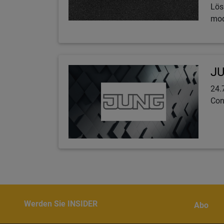
Lös
mod
JU
24.
Con
Werden Sie INSIDER
Abo