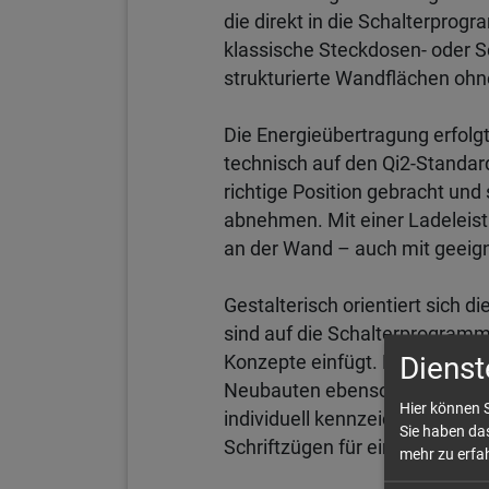
die direkt in die Schalterprogr
klassische Steckdosen- oder S
strukturierte Wandflächen ohn
Die Energieübertragung erfolgt
technisch auf den Qi2-Standar
richtige Position gebracht und 
abnehmen. Mit einer Ladeleist
an der Wand – auch mit geeign
Gestalterisch orientiert sich 
sind auf die Schalterprogramm
Dienst
Konzepte einfügt. Die Integrat
Neubauten ebenso wie für Mo
Hier können S
individuell kennzeichnen – etw
Sie haben das
Schriftzügen für ein konsiste
mehr zu erfah