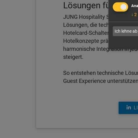
Lösungen für Hotel
Ana
↓
2
JUNG Hospitality Solutions ve
Lösungen, die technisch wie g
Ich lehne ab
Hotelcard-Schaltern, Tempera
Hotelkonzepte präzise umsetz
harmonische Integration in jed
steigert.
So entstehen technische Lösung
Guest Experience unterstützen
L