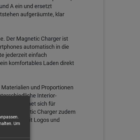
 und A ein und ersetzt
ntstehen aufgeräumte, klar
te. Der Magnetic Charger ist
rtphones automatisch in die
te jederzeit einfach
ein komfortables Laden direkt
, Materialien und Proportionen
erschiedliche Interior-
ich und eignet sich für
h der Magnetic Charger zudem
 anpassen.
Gäste oder mit Logos und
halten.
Um