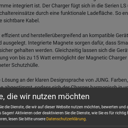
amme integriert ist. Der Charger fügt sich in die Serien LS
chaltereinsätze durch eine funktionale Ladefläche. So e
e sichtbare Kabel.
 effizient und herstellerübergreifend an kompatible Gerä
d ausgelegt. Integrierte Magnete sorgen dafür, dass Sma
sicher gehalten werden. Gleichzeitig lassen sich die Gerä
ung von bis zu 15 Watt ermöglicht der Magnetic Charger 
eter Schutzhülle.
die Lösung an der klaren Designsprache von JUNG. Farben
e abgestimmt, sodass sich der Charger harmonisch in unt
e, die wir nutzen möchten
ion ist sowohl in Einzel- als auch in Mehrfachrahmen mögl
dernisierungen. Über das JUNG GRAPHIC TOOL lässt sic
ie die Dienste, die wir auf dieser Website nutzen möchten, bewerten und
a mit einem Ladesymbol zur intuitiven Orientierung für 
 Sagen! Aktivieren oder deaktivieren Sie die Dienste, wie Sie es für richtig 
ntes Branding im Raum.
ren, lesen Sie bitte unsere
Datenschutzerklärung
.