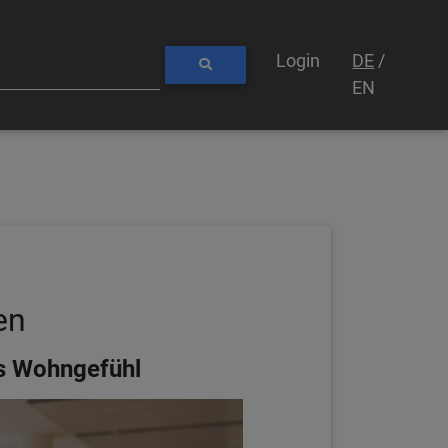
Login
DE
/
EN
en
as Wohngefühl