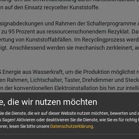
n auf den Einsatz recycelter Kunststoffe.
Designabdeckungen und Rahmen der Schalterprogramme 
s zu 95 Prozent aus ressourcenschonendem Rezyklat. Das
tung von Kunststoffabfällen. Im Recyclingprozess werd
nigt. Anschliessend werden sie mechanisch zerkleinert
G Energie aus Wasserkraft, um die Produktion möglichst
gten Rahmen, Lichtschalter, Taster, Drehdimmer und Stec
er konventionellen Elektroinstallation bis hin zur intel
e, die wir nutzen möchten
s
ie die Dienste, die wir auf dieser Website nutzen möchten, bewerten und
rbinden funktionale, ökonomische und ökologische Anfo
 Sagen! Aktivieren oder deaktivieren Sie die Dienste, wie Sie es für richtig 
estalterisch überzeugen. Ob Neubau oder Modernisierung:
ren, lesen Sie bitte unsere
Datenschutzerklärung
.
tursteuerungen, Sensorik und Netzwerkkomponenten lasse