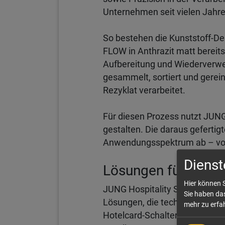
Unternehmen seit vielen Jahre
So bestehen die Kunststoff-
FLOW in Anthrazit matt bereit
Aufbereitung und Wiederverwer
gesammelt, sortiert und gerei
Rezyklat verarbeitet.
Für diesen Prozess nutzt JUN
gestalten. Die daraus geferti
Anwendungsspektrum ab – von d
Dienst
Lösungen für Hotel
Hier können S
JUNG Hospitality Solutions ve
Sie haben das
Lösungen, die technisch wie g
mehr zu erfah
Hotelcard-Schaltern, Tempera