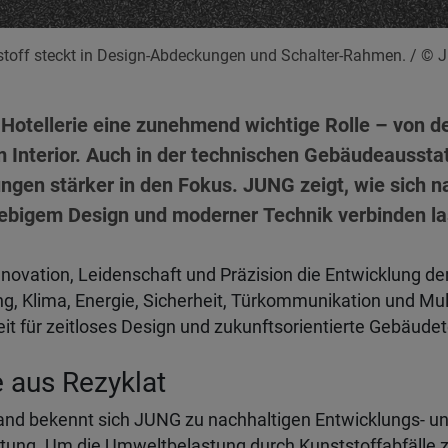
tstoff steckt in Design-Abdeckungen und Schalter-Rahmen.
/ © 
r Hotellerie eine zunehmend wichtige Rolle – von 
m Interior. Auch in der technischen Gebäudeaussta
gen stärker in den Fokus. JUNG zeigt, wie sich n
lebigem Design und moderner Technik verbinden la
nnovation, Leidenschaft und Präzision die Entwicklung d
ng, Klima, Energie, Sicherheit, Türkommunikation und Mu
t für zeitloses Design und zukunftsorientierte Gebäude
 aus Rezyklat
land bekennt sich JUNG zu nachhaltigen Entwicklungs- u
itung. Um die Umweltbelastung durch Kunststoffabfälle z