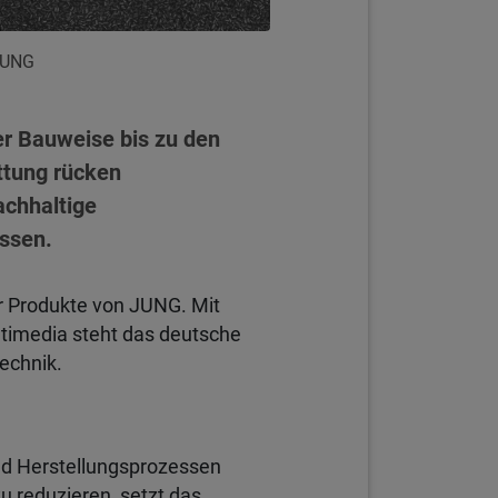
JUNG
der Bauweise bis zu den
ttung rücken
achhaltige
ssen.
er Produkte von JUNG. Mit
ltimedia steht das deutsche
technik.
nd Herstellungsprozessen
u reduzieren, setzt das