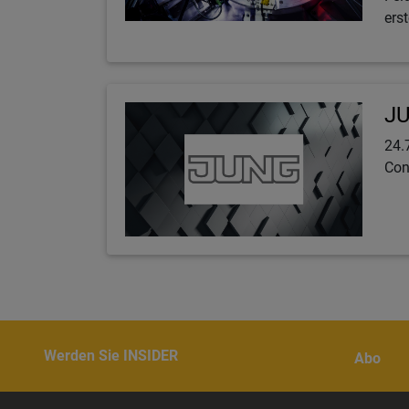
ers
JU
24.
Con
Werden Sie INSIDER
Abo