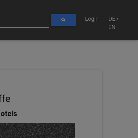
Login
DE
/
EN
ffe
otels