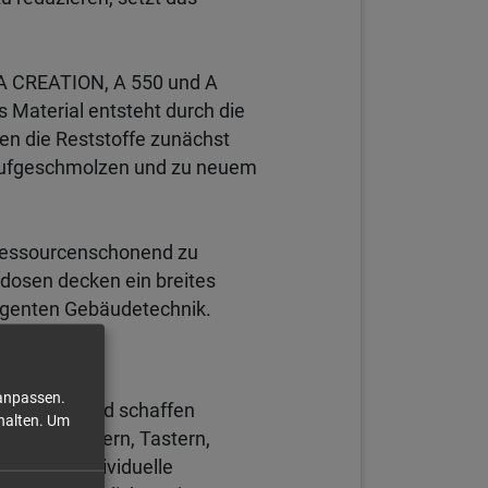
A CREATION, A 550 und A
 Material entsteht durch die
en die Reststoffe zunächst
, aufgeschmolzen und zu neuem
 ressourcenschonend zu
kdosen decken ein breites
ligenten Gebäudetechnik.
 anpassen.
rderungen und schaffen
halten.
Um
 Mit Schaltern, Tastern,
n sich individuelle