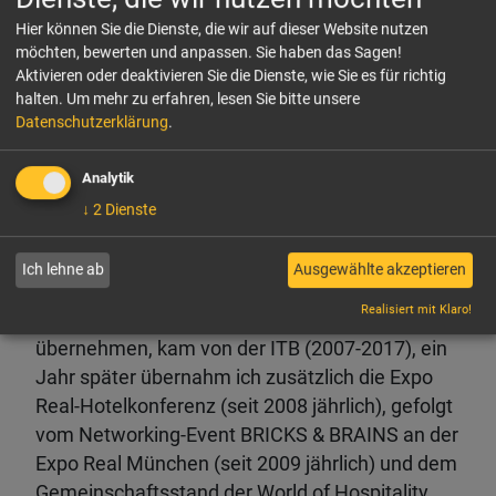
Die Event-Evolution von HospitalityInside
Hier können Sie die Dienste, die wir auf dieser Website nutzen
möchten, bewerten und anpassen. Sie haben das Sagen!
HospitalityInside ist in vielerlei Hinsicht ein
Aktivieren oder deaktivieren Sie die Dienste, wie Sie es für richtig
"Medium" geworden, ein publizistisches und ein
halten.
Um mehr zu erfahren, lesen Sie bitte unsere
Kommunikationskanal mit einem hochkarätigen
Datenschutzerklärung
.
Netzwerk. Alle Events, die der Verlag bis heute
organisiert hat, bauen Content und Kontakte
Analytik
auf. Und wieder stand von dem, was wir
↓
2
Dienste
seitdem auf die Beine gestellt haben, nichts im
Businessplan.
Ich lehne ab
Ausgewählte akzeptieren
Realisiert mit Klaro!
Die erste Anfrage, eine Hotelkonferenz zu
übernehmen, kam von der ITB (2007-2017), ein
Jahr später übernahm ich zusätzlich die Expo
Real-Hotelkonferenz (seit 2008 jährlich), gefolgt
vom Networking-Event BRICKS & BRAINS an der
Expo Real München (seit 2009 jährlich) und dem
Gemeinschaftsstand der World of Hospitality