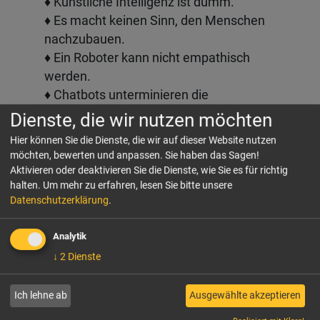
♦ Künstliche Intelligenz ist dumm.
♦ Es macht keinen Sinn, den Menschen
nachzubauen.
♦ Ein Roboter kann nicht empathisch
werden.
♦ Chatbots unterminieren die
Kommunikation.
Dienste, die wir nutzen möchten
♦ Der neue Begriff zur neuen Beziehung
Hier können Sie die Dienste, die wir auf dieser Website nutzen
zwischen Mensch und Maschine ist "IT
möchten, bewerten und anpassen. Sie haben das Sagen!
humanification".
Aktivieren oder deaktivieren Sie die Dienste, wie Sie es für richtig
halten.
Um mehr zu erfahren, lesen Sie bitte unsere
♦ Nicht die Technologie ist erschreckend,
Datenschutzerklärung
.
sondern die Menschen.
♦ Männer haben mehr Angst vor
Analytik
Technologie als Frauen.
↓
2
Dienste
♦ Wir müssen schneller werden in der
Implementierung von Neuem.
Ich lehne ab
Ausgewählte akzeptieren
♦ China befindet sich jetzt in der "Nach-
Wasserkocher-Phase".