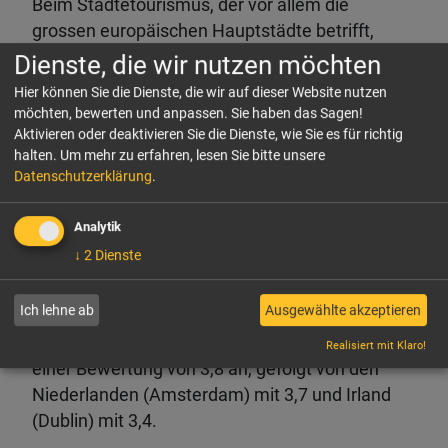
Beim Städtetourismus, der vor allem die
grossen europäischen Hauptstädte betrifft,
müssen Massnahmen getroffen werden, um die
Dienste, die wir nutzen möchten
Städte zu entlasten und die wirtschaftlichen
Hier können Sie die Dienste, die wir auf dieser Website nutzen
Effekte des Tourismus' auf die Randgebiete zu
möchten, bewerten und anpassen. Sie haben das Sagen!
übertragen. Obwohl diese Reiseziele ein
Aktivieren oder deaktivieren Sie die Dienste, wie Sie es für richtig
halten.
Um mehr zu erfahren, lesen Sie bitte unsere
gesundes Nachhaltigkeitslevel und eine geringe
Datenschutzerklärung
.
wirtschaftliche Abhängigkeit vom Tourismus
(durchschnittlich 5 Prozent des BIP) aufweisen,
Analytik
konzentrieren sich im dritten Quartal bis zu 37
↓
2
Dienste
Prozent der Ankünfte auf diese Metropolen. Sie
erreichten im Durchschnitt einen Index von 3,2.
Ich lehne ab
Ausgewählte akzeptieren
In den Top 3 der meistgefährdeten Metropolen:
Dänemark (Kopenhagen) führt die Liste mit
Realisiert mit Klaro!
einer Bewertung von 3,8 an, gefolgt von den
Niederlanden (Amsterdam) mit 3,7 und Irland
(Dublin) mit 3,4.