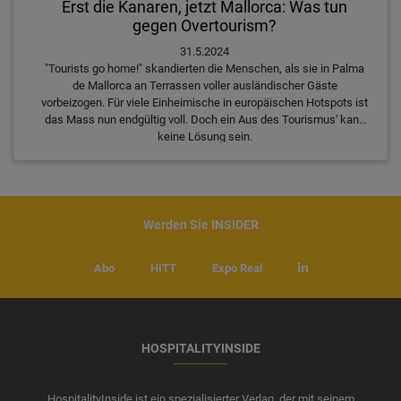
Erst die Kanaren, jetzt Mallorca: Was tun
gegen Overtourism?
31.5.2024
"Tourists go home!" skandierten die Menschen, als sie in Palma
de Mallorca an Terrassen voller ausländischer Gäste
vorbeizogen. Für viele Einheimische in europäischen Hotspots ist
das Mass nun endgültig voll. Doch ein Aus des Tourismusꞌ kann
keine Lösung sein.
Werden Sie INSIDER
Abo
HITT
Expo Real
HOSPITALITYINSIDE
HospitalityInside ist ein spezialisierter Verlag, der mit seinem