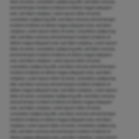
dolor sit amet, consetetur sadipscing elitr, sed diam nonumy
eirmod tempor invidunt ut labore et dolore magna aliquyam
erat, sed diam voluptua. Lorem ipsum dolor sit amet,
consetetur sadipscing elitr, sed diam nonumy eirmod tempor
invidunt ut labore et dolore magna aliquyam erat, sed diam
voluptua. Lorem ipsum dolor sit amet, consetetur sadipscing
elitr, sed diam nonumy eirmod tempor invidunt ut labore et
dolore magna aliquyam erat, sed diam voluptua. Lorem ipsum
dolor sit amet, consetetur sadipscing elitr, sed diam nonumy
eirmod tempor invidunt ut labore et dolore magna aliquyam
erat, sed diam voluptua. Lorem ipsum dolor sit amet,
consetetur sadipscing elitr, sed diam nonumy eirmod tempor
invidunt ut labore et dolore magna aliquyam erat, sed diam
voluptua. Lorem ipsum dolor sit amet, consetetur sadipscing
elitr, sed diam nonumy eirmod tempor invidunt ut labore et
dolore magna aliquyam erat, sed diam voluptua. Lorem ipsum
dolor sit amet, consetetur sadipscing elitr, sed diam nonumy
eirmod tempor invidunt ut labore et dolore magna aliquyam
erat, sed diam voluptua. Lorem ipsum dolor sit amet,
consetetur sadipscing elitr, sed diam nonumy eirmod tempor
invidunt ut labore et dolore magna aliquyam erat, sed diam
voluptua. Lorem ipsum dolor sit amet, consetetur sadipscing
elitr, sed diam nonumy eirmod tempor invidunt ut labore et
dolore magna aliquyam erat, sed diam voluptua. Lorem ipsum