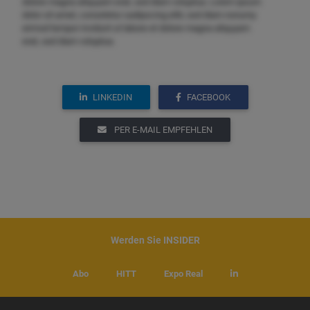
dolore magna aliquyam erat, sed diam voluptua. Lorem ipsum
dolor sit amet, consetetur sadipscing elitr, sed diam nonumy
eirmod tempor invidunt ut labore et dolore magna aliquyam
erat, sed diam voluptua.
LINKEDIN
FACEBOOK
PER E-MAIL EMPFEHLEN
Werden Sie INSIDER
Abo
HITT
Expo Real