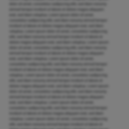
dolor sit amet, consetetur sadipscing elitr, sed diam nonumy
eirmod tempor invidunt ut labore et dolore magna aliquyam
erat, sed diam voluptua. Lorem ipsum dolor sit amet,
consetetur sadipscing elitr, sed diam nonumy eirmod tempor
invidunt ut labore et dolore magna aliquyam erat, sed diam
voluptua. Lorem ipsum dolor sit amet, consetetur sadipscing
elitr, sed diam nonumy eirmod tempor invidunt ut labore et
dolore magna aliquyam erat, sed diam voluptua. Lorem ipsum
dolor sit amet, consetetur sadipscing elitr, sed diam nonumy
eirmod tempor invidunt ut labore et dolore magna aliquyam
erat, sed diam voluptua. Lorem ipsum dolor sit amet,
consetetur sadipscing elitr, sed diam nonumy eirmod tempor
invidunt ut labore et dolore magna aliquyam erat, sed diam
voluptua. Lorem ipsum dolor sit amet, consetetur sadipscing
elitr, sed diam nonumy eirmod tempor invidunt ut labore et
dolore magna aliquyam erat, sed diam voluptua. Lorem ipsum
dolor sit amet, consetetur sadipscing elitr, sed diam nonumy
eirmod tempor invidunt ut labore et dolore magna aliquyam
erat, sed diam voluptua. Lorem ipsum dolor sit amet,
consetetur sadipscing elitr, sed diam nonumy eirmod tempor
invidunt ut labore et dolore magna aliquyam erat, sed diam
voluptua. Lorem ipsum dolor sit amet, consetetur sadipscing
elitr, sed diam nonumy eirmod tempor invidunt ut labore et