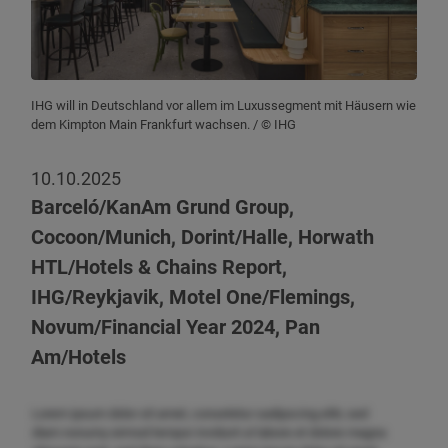
IHG will in Deutschland vor allem im Luxussegment mit Häusern wie
dem Kimpton Main Frankfurt wachsen.
/ © IHG
10.10.2025
Barceló/KanAm Grund Group,
Cocoon/Munich, Dorint/Halle, Horwath
HTL/Hotels & Chains Report,
IHG/Reykjavik, Motel One/Flemings,
Novum/Financial Year 2024, Pan
Am/Hotels
Lorem ipsum dolor sit amet, consetetur sadipscing elitr, sed
diam nonumy eirmod tempor invidunt ut labore et dolore magna