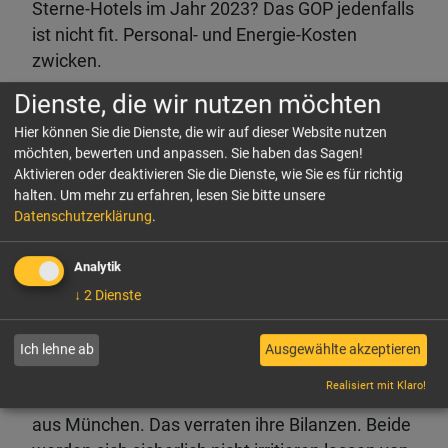
Sterne-Hotels im Jahr 2023? Das GOP jedenfalls
ist nicht fit. Personal- und Energie-Kosten
zwicken.
Dienste, die wir nutzen möchten
Keine Geldsorgen hat der obengenannte PIF aus
Hier können Sie die Dienste, die wir auf dieser Website nutzen
Riad: Es ist einer der weltgrössten Fonds und
möchten, bewerten und anpassen. Sie haben das Sagen!
investiert gerne in Hotels – und ab sofort auch in
Aktivieren oder deaktivieren Sie die Dienste, wie Sie es für richtig
eigene Marken mit "unverwechselbar"
halten.
Um mehr zu erfahren, lesen Sie bitte unsere
saudischem Charakter. Und das nicht nur im
Datenschutzerklärung
.
eigenen Land, sondern auch international. CEO
Analytik
der neuen, jetzt bekannt gegebenen
Management-Gesellschaft Adeera ist Stefan
↓
2
Dienste
Leser.
Ich lehne ab
Ausgewählte akzeptieren
Die TUI Group schwebt weiter im Reise-Himmel,
Realisiert mit Klaro!
ebenso wie Munich Hotel Partners als Betreiber
aus München. Das verraten ihre Bilanzen. Beide