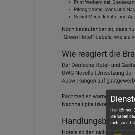
Print Werbemittel, Speisek
Piktogramme, Icons und Nac
Social Media Inhalte und Ap
Noch bedeutender ist, dass nur 
"Green Hotel"-Labels, wie sie 
Wie reagiert die Br
Der Deutsche Hotel- und Gast
UWG-Novelle (Umsetzung der EU
Auswirkungen auf gastgewerbli
Fachmedien warnen ebenfalls d
Dienst
Nachhaltigkeitskommunikation
Hier können S
Sie haben das
Handlungsbedarf: Je
mehr zu erfah
Hotels sollten nicht warten, bi