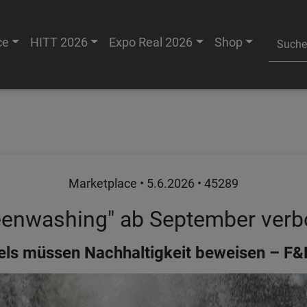
ce
HITT 2026
Expo Real 2026
Shop
Marketplace •
5.6.2026
• 45289
eenwashing" ab September verb
tels müssen Nachhaltigkeit beweisen – F&