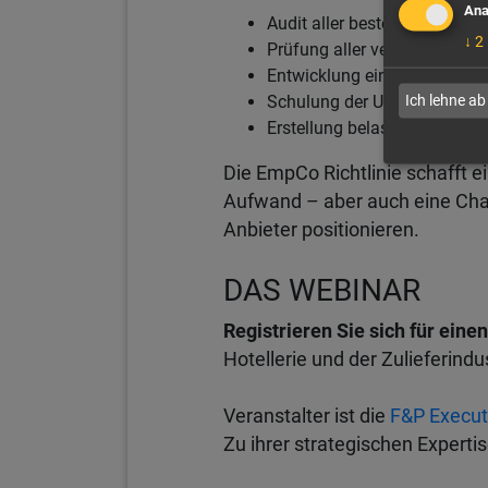
Ana
Audit aller bestehenden Nac
↓
2
Prüfung aller verwendeten L
Entwicklung einer faktenbasi
Ich lehne ab
Schulung der Unternehmens
Erstellung belastbarer Nach
Die EmpCo Richtlinie schafft 
Aufwand – aber auch eine Chan
Anbieter positionieren.
DAS WEBINAR
Registrieren Sie sich für ein
Hotellerie und der Zulieferind
Veranstalter ist die
F&P Execut
Zu ihrer strategischen Experti