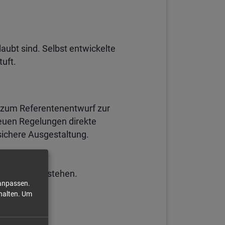
laubt sind. Selbst entwickelte
tuft.
 zum Referentenentwurf zur
neuen Regelungen direkte
sichere Ausgestaltung.
hre
hnrisiken bestehen.
 anpassen.
halten.
Um
te sind: