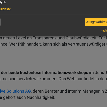
lytik
hhaltigkeitsaussagen
Dienste
abels und Grafiken
erten Nachhaltigkeitsstrategie
Ausgewählte 
leitung und MarketingTeams
weise für jede Form von Umweltclaim
Reali
ein neues Level an Transparenz und Glaubwürdigkeit. Für
ce: Wer früh handelt, kann sich als vertrauenswürdiger u
en der beide kostenlose Informationsworkshops
im Juni/J
ustrie sind herzlich willkommen! Das Webinar findet in de
ive Solutions AG
, deren Berater und Interim Manager in 
se gehört auch Nachhaltigkeit.