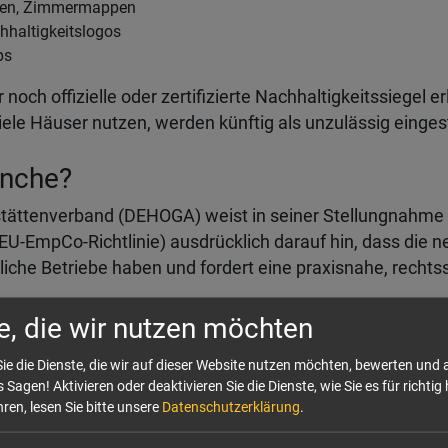
arten, Zimmermappen
hhaltigkeitslogos
ps
noch offizielle oder zertifizierte Nachhaltigkeitssiegel er
viele Häuser nutzen, werden künftig als unzulässig einges
anche?
stättenverband (DEHOGA) weist in seiner Stellungnahme
-EmpCo-Richtlinie) ausdrücklich darauf hin, dass die 
che Betriebe haben und fordert eine praxisnahe, rechts
avor, die Tragweite zu unterschätzen: Hotels müssen i
e, die wir nutzen möchten
 "grundlegend überprüfen", da ab 2026 erhebliche Abma
ie die Dienste, die wir auf dieser Website nutzen möchten, bewerten und
 Sagen! Aktivieren oder deaktivieren Sie die Dienste, wie Sie es für richtig 
tzt starten statt später reagieren
ren, lesen Sie bitte unsere
Datenschutzerklärung
.
s die neuen Regeln greifen. Die empfohlenen ersten Schrit