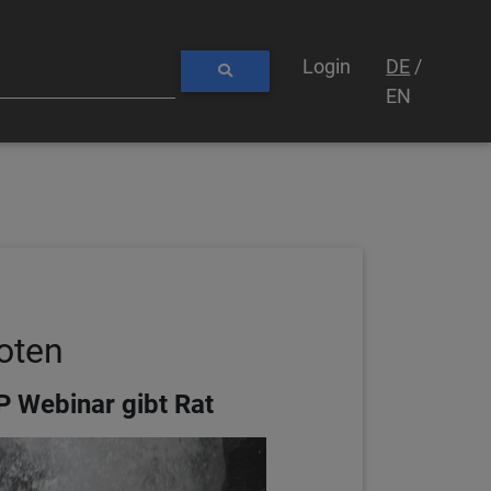
Login
DE
/
EN
oten
P Webinar gibt Rat