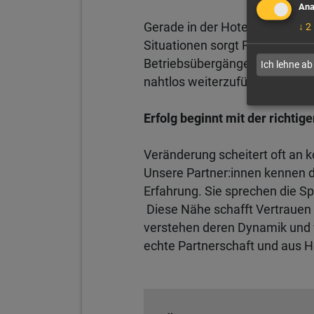
Ana
Gerade in der Hotellerie kann 
↓
2
Situationen sorgt F&P mit erfa
Betriebsübergängen, kurzfrist
Ich lehne ab
nahtlos weiterzuführen und den
Erfolg beginnt mit der richtig
Veränderung scheitert oft an 
Unsere Partner:innen kennen 
Erfahrung. Sie sprechen die Sp
Diese Nähe schafft Vertrauen 
verstehen deren Dynamik und w
echte Partnerschaft und aus H