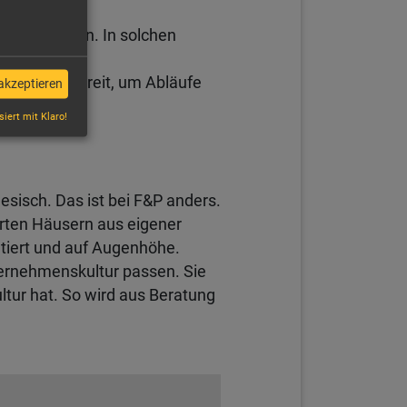
pässen führen. In solchen
ät. Ob bei
en stehen bereit, um Abläufe
akzeptieren
siert mit Klaro!
sisch. Das ist bei F&P anders.
rten Häusern aus eigener
ntiert und auf Augenhöhe.
ternehmenskultur passen. Sie
tur hat. So wird aus Beratung