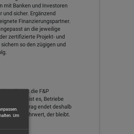
n mit Banken und Investoren
r und sicher. Ergänzend
eeignete Finanzierungspartner.
angepasst an die jeweilige
der zertifizierte Projekt- und
ichern so den zügigen und
lg.
 darauf setzt die F&P
rund. Ziel ist es, Betriebe
n. Jeder Auftrag endet deshalb
 anpassen.
n – ein Mehrwert, der bleibt.
halten.
Um