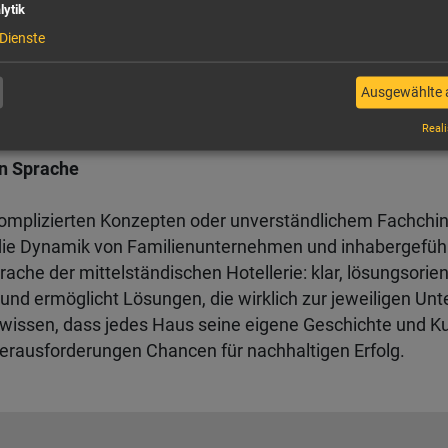
lytik
der Ausfall einer Führungskraft schnell zu spürbaren Eng
Dienste
hrenen Interim-Manager:innen für Stabilität und Kontinuit
igen Vakanzen oder strategischen Projekten – die Expert
Ausgewählte 
 Betrieb sicher zu steuern.
Reali
en Sprache
komplizierten Konzepten oder unverständlichem Fachchine
die Dynamik von Familienunternehmen und inhabergefüh
rache der mittelständischen Hotellerie: klar, lösungsorie
und ermöglicht Lösungen, die wirklich zur jeweiligen Un
issen, dass jedes Haus seine eigene Geschichte und Kul
erausforderungen Chancen für nachhaltigen Erfolg.