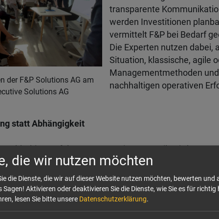
transparente Kommunikatio
werden Investitionen planba
vermittelt F&P bei Bedarf g
Die Experten nutzen dabei, 
Situation, klassische, agile o
Managementmethoden und s
en der F&P Solutions AG am
nachhaltigen operativen Erfo
cutive Solutions AG
ng statt Abhängigkeit
 nachhaltiger Erfolg nur, wenn Wissen geteilt wird. Genau
e, die wir nutzen möchten
rs. Der partnerschaftliche Ansatz steht immer im Vorderg
ern sie zu befähigen, Erfolge selbstständig fortzuführe
ie die Dienste, die wir auf dieser Website nutzen möchten, bewerten und
ern mit einem echten Wissensgewinn für das Unternehme
 Sagen! Aktivieren oder deaktivieren Sie die Dienste, wie Sie es für richtig 
ren, lesen Sie bitte unsere
Datenschutzerklärung
.
usfall im Management