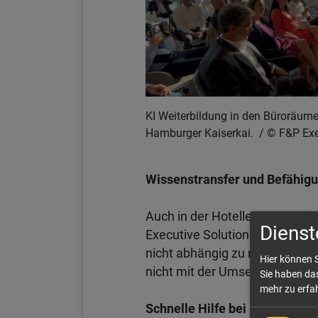
KI Weiterbildung in den Büroräum
Hamburger Kaiserkai.
F&P Exe
Wissenstransfer und Befähigu
Auch in der Hotellerie entsteht
Dienst
Executive Solutions AG besonde
nicht abhängig zu machen, sond
Hier können S
nicht mit der Umsetzung, sond
Sie haben das
mehr zu erfah
Schnelle Hilfe bei Personala