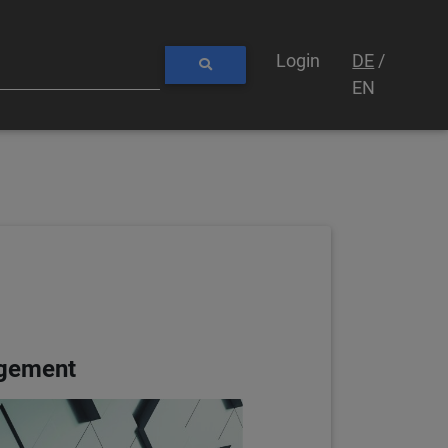
Login
DE
/
EN
agement