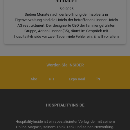
aufbauen
5.9.2025
Sieben Monate nach der Eröffnung der Insolvenz in
Eigenverwaltung sind die Hotels der betroffenen Lindner Hotels
AG restrukturiert. Der designierte CEO der familiengeführten
Gruppe, Adrian Lindner (35), räumt im Gespräch mit
hospitalityInside vor zwei Tagen viele Fehler ein. Er will vor allem
verlorenes Vertrauen zurückholen.
Werden Sie INSIDER
Abo
HITT
Expo Real
HOSPITALITYINSIDE
HospitalityInside ist ein spezialisierter Verlag, der mit seinem
Online-Magazin, seinem Think Tank und seinen Networking-