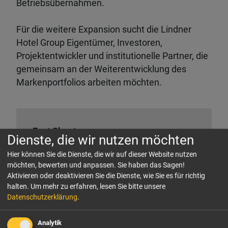
Betriebsübernahmen.
Für die weitere Expansion sucht die Lindner
Hotel Group Eigentümer, Investoren,
Projektentwickler und institutionelle Partner, die
gemeinsam an der Weiterentwicklung des
Markenportfolios arbeiten möchten.
Fact Sheet
Dienste, die wir nutzen möchten
Familiengeführte Hotelgruppe mit Hauptsitz in
Hier können Sie die Dienste, die wir auf dieser Website nutzen
Düsseldorf
möchten, bewerten und anpassen. Sie haben das Sagen!
29 Hotels in 10 Ländern
Vier Marken unter einem Dach: Lindner Hotels &
Aktivieren oder deaktivieren Sie die Dienste, wie Sie es für richtig
Resorts, 7Pines Hotels & Resorts, Me and All
halten.
Um mehr zu erfahren, lesen Sie bitte unsere
Hotels und L-Collection
Datenschutzerklärung
.
Strategische Partnerschaft mit Hyatt Hotels
Corporation seit 2022
Analytik
Internationale Vertriebs- und Loyalitätsplattform