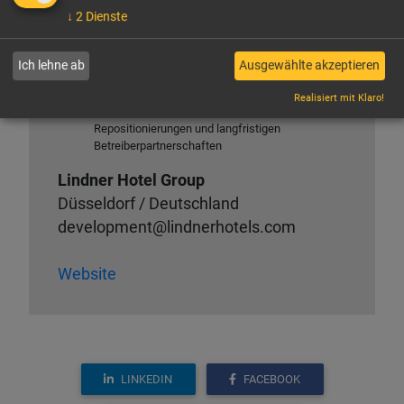
durch World of Hyatt
↓
2
Dienste
Expertise in Betrieb, Management und
Weiterentwicklung von Hotelimmobilien
Fokus auf urbane Standorte, Leisure-
Ich lehne ab
Ausgewählte akzeptieren
Destinationen und gemischt genutzte
Immobilienprojekte
Realisiert mit Klaro!
Interesse an Neubauten, Konversionen,
Repositionierungen und langfristigen
Betreiberpartnerschaften
Lindner Hotel Group
Düsseldorf / Deutschland
development@lindnerhotels.com
Website
LINKEDIN
FACEBOOK