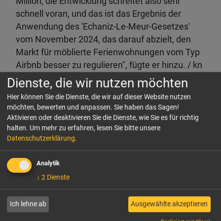
Million, die Entwicklung schreitet also sehr
schnell voran, und das ist das Ergebnis der
Anwendung des 'Echaniz-Le-Meur-Gesetzes'
vom November 2024, das darauf abzielt, den
Markt für möblierte Ferienwohnungen vom Typ
Airbnb besser zu regulieren", fügte er hinzu. / kn
Dienste, die wir nutzen möchten
Hier können Sie die Dienste, die wir auf dieser Website nutzen
möchten, bewerten und anpassen. Sie haben das Sagen!
LINKEDIN
FACEBOOK
Aktivieren oder deaktivieren Sie die Dienste, wie Sie es für richtig
halten.
Um mehr zu erfahren, lesen Sie bitte unsere
PER E-MAIL EMPFEHLEN
Datenschutzerklärung
.
Analytik
↓
2
Dienste
Verwandte Artikel
Ich lehne ab
Ausgewählte akzeptieren