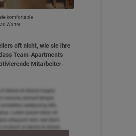
 sie komfortable
as Warter
rs oft nicht, wie sie ihre
 sodass Team-Apartments
otivierende Mitarbeiter-
 ut labore et dolore magna
diam nonumy eirmod tempor
onsetetur sadipscing elitr,
tua. Lorem ipsum dolor sit
agna aliquyam erat, sed diam
invidunt ut labore et dolore
r, sed diam nonumy eirmod