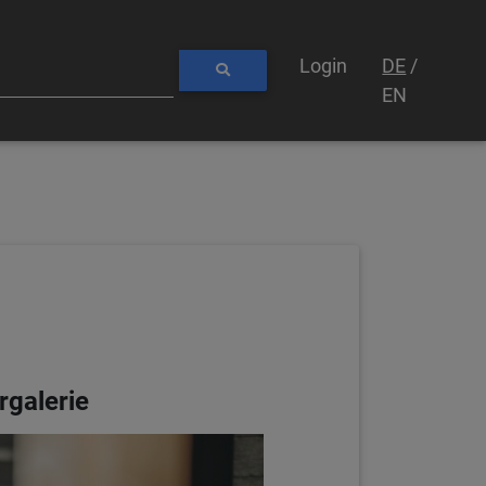
Login
DE
/
EN
rgalerie