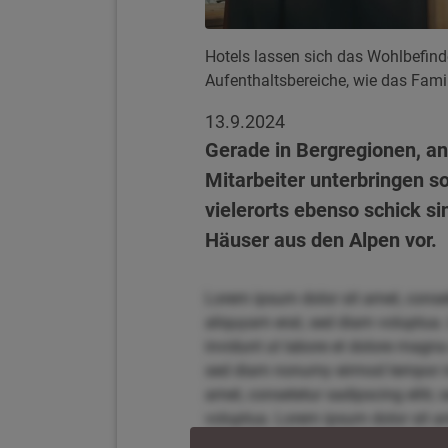
Hotels lassen sich das Wohlbefind
Aufenthaltsbereiche, wie das Fami
13.9.2024
Gerade in Bergregionen, an
Mitarbeiter unterbringen s
vielerorts ebenso schick s
Häuser aus den Alpen vor.
Lorem ipsum dolor sit amet, conse
aliquyam erat, sed diam voluptua.
invidunt ut labore et dolore magna
sed diam nonumy eirmod tempor inv
amet, consetetur sadipscing elitr
voluptua. Lorem ipsum dolor sit am
magna aliquyam erat, sed diam vol