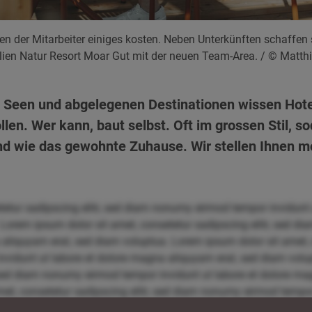
en der Mitarbeiter einiges kosten. Neben Unterkünften schaffen
lien Natur Resort Moar Gut mit der neuen Team-Area.
/ © Matthi
 Seen und abgelegenen Destinationen wissen Hotelie
ollen. Wer kann, baut selbst. Oft im grossen Stil,
ind wie das gewohnte Zuhause. Wir stellen Ihnen m
tetur sadipscing elitr, sed diam nonumy eirmod tempor invidunt
 Lorem ipsum dolor sit amet, consetetur sadipscing elitr, sed 
 aliquyam erat, sed diam voluptua. Lorem ipsum dolor sit amet, c
idunt ut labore et dolore magna aliquyam erat, sed diam volup
, sed diam nonumy eirmod tempor invidunt ut labore et dolore m
et, consetetur sadipscing elitr, sed diam nonumy eirmod tempor 
uptua. Lorem ipsum dolor sit amet, consetetur sadipscing elit