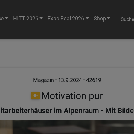
ce
HITT 2026
Expo Real 2026
Shop
Magazin •
13.9.2024
• 42619
Motivation pur
HI+
tarbeiterhäuser im Alpenraum - Mit Bilde