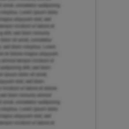
t amet, consetetur sadipscing
 voluptua. Lorem ipsum dolor
 magna aliquyam erat, sed
empor invidunt ut labore et
g elitr, sed diam nonumy
dolor sit amet, consetetur
t, sed diam voluptua. Lorem
bore et dolore magna aliquyam
y eirmod tempor invidunt ut
adipscing elitr, sed diam
m ipsum dolor sit amet,
liquyam erat, sed diam
invidunt ut labore et dolore
r, sed diam nonumy eirmod
t amet, consetetur sadipscing
 voluptua. Lorem ipsum dolor
 magna aliquyam erat, sed
empor invidunt ut labore et