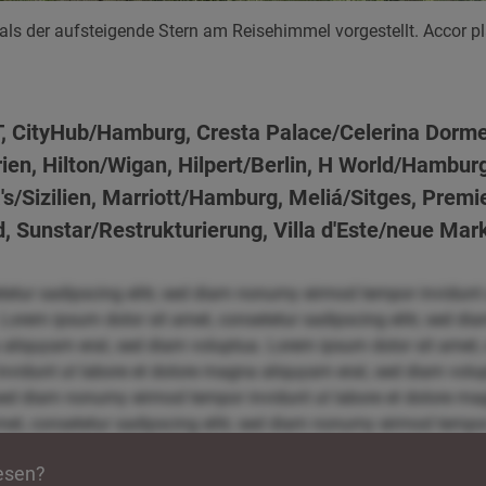
ls der aufsteigende Stern am Reisehimmel vorgestellt. Accor pla
T, CityHub/Hamburg, Cresta Palace/Celerina Dorm
rien, Hilton/Wigan, Hilpert/Berlin, H World/Hambu
/Sizilien, Marriott/Hamburg, Meliá/Sitges, Premi
 Sunstar/Restrukturierung, Villa d'Este/neue Mar
tetur sadipscing elitr, sed diam nonumy eirmod tempor invidunt
 Lorem ipsum dolor sit amet, consetetur sadipscing elitr, sed 
 aliquyam erat, sed diam voluptua. Lorem ipsum dolor sit amet, c
idunt ut labore et dolore magna aliquyam erat, sed diam volup
, sed diam nonumy eirmod tempor invidunt ut labore et dolore m
et, consetetur sadipscing elitr, sed diam nonumy eirmod tempor 
uptua. Lorem ipsum dolor sit amet, consetetur sadipscing elit
lesen?
re magna aliquyam erat, sed diam voluptua. Lorem ipsum dolor si