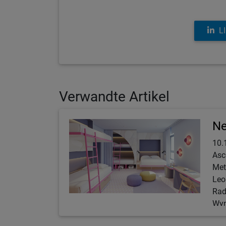
L
Verwandte Artikel
Ne
10.
Asc
Met
Leo
Rad
Wyn