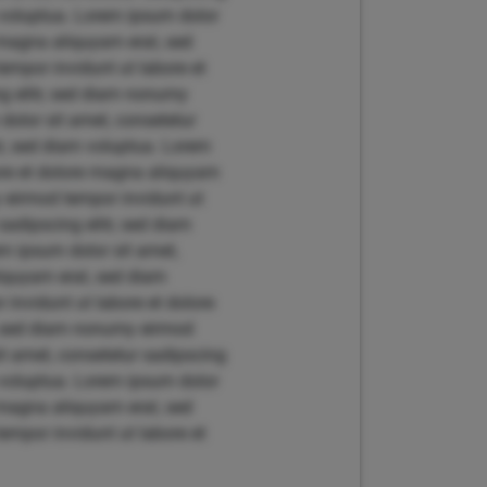
 voluptua. Lorem ipsum dolor
 magna aliquyam erat, sed
empor invidunt ut labore et
g elitr, sed diam nonumy
dolor sit amet, consetetur
t, sed diam voluptua. Lorem
bore et dolore magna aliquyam
y eirmod tempor invidunt ut
adipscing elitr, sed diam
m ipsum dolor sit amet,
liquyam erat, sed diam
invidunt ut labore et dolore
r, sed diam nonumy eirmod
t amet, consetetur sadipscing
 voluptua. Lorem ipsum dolor
 magna aliquyam erat, sed
empor invidunt ut labore et