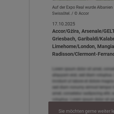
Auf der Expo Real wurde Albanien a
Swissôtel.
/ © Accor
17.10.2025
Accor/Gżira, Arsenale/GEL
Griesbach, Garibaldi/Kalab
Limehome/London, Mangia's
Radisson/Clermont-Ferrand,
Lorem ipsum dolor sit amet, conse
aliquyam erat, sed diam voluptua.
invidunt ut labore et dolore magna
sed diam nonumy eirmod tempor inv
amet, consetetur sadipscing elitr
voluptua. Lorem ipsum dolor sit am
magna aliquyam erat, sed diam vol
Sie möchten gerne weiter 
tempor invidunt ut labore et dolo