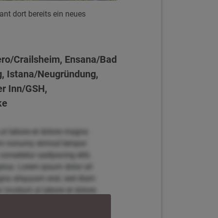
nt dort bereits ein neues
ero/Crailsheim, Ensana/Bad
rg, Istana/Neugründung,
er Inn/GSH,
ke
 ut labore et dolore magna
diam nonumy eirmod tempor
onsetetur sadipscing elitr,
tua. Lorem ipsum dolor sit
agna aliquyam erat, sed diam
invidunt ut labore et dolore
r, sed diam nonumy eirmod
t amet, consetetur sadipscing