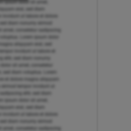
m ipsum dolor sit amet,
liquyam erat, sed diam
invidunt ut labore et dolore
r, sed diam nonumy eirmod
t amet, consetetur sadipscing
 voluptua. Lorem ipsum dolor
 magna aliquyam erat, sed
empor invidunt ut labore et
g elitr, sed diam nonumy
dolor sit amet, consetetur
t, sed diam voluptua. Lorem
bore et dolore magna aliquyam
y eirmod tempor invidunt ut
adipscing elitr, sed diam
m ipsum dolor sit amet,
liquyam erat, sed diam
invidunt ut labore et dolore
r, sed diam nonumy eirmod
t amet, consetetur sadipscing