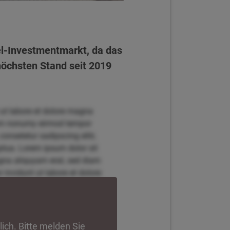
l-Investmentmarkt, da das
öchsten Stand seit 2019
 ut labore et dolore magna
diam nonumy eirmod tempor
onsetetur sadipscing elitr,
tua. Lorem ipsum dolor sit
agna aliquyam erat, sed diam
invidunt ut labore et dolore
r, sed diam nonumy eirmod
t amet, consetetur sadipscing
 voluptua. Lorem ipsum dolor
 magna aliquyam erat, sed
lich. Bitte melden Sie