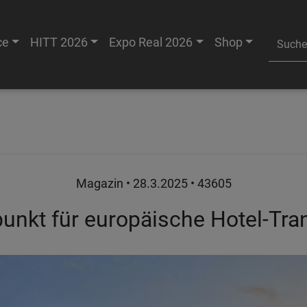
ce
HITT 2026
Expo Real 2026
Shop
Magazin •
28.3.2025
• 43605
nkt für europäische Hotel-Tra