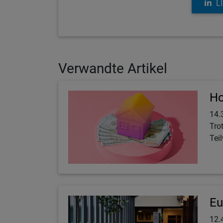
L
Verwandte Artikel
Ho
14.
Tro
Tei
Eu
12.