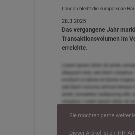
London bleibt die europäische Hau
28.3.2025
Das vergangene Jahr marki
Transaktionsvolumen im Ve
erreichte.
Lorem ipsum dolor sit amet, conse
aliquyam erat, sed diam voluptua.
invidunt ut labore et dolore magna
sed diam nonumy eirmod tempor inv
amet, consetetur sadipscing elitr
voluptua. Lorem ipsum dolor sit am
magna aliquyam erat, sed diam vol
Sie möchten gerne weiter 
tempor invidunt ut labore et dolo
elitr, sed diam nonumy eirmod tem
sit amet, consetetur sadipscing el
Dieser Artikel ist ein HI+ A