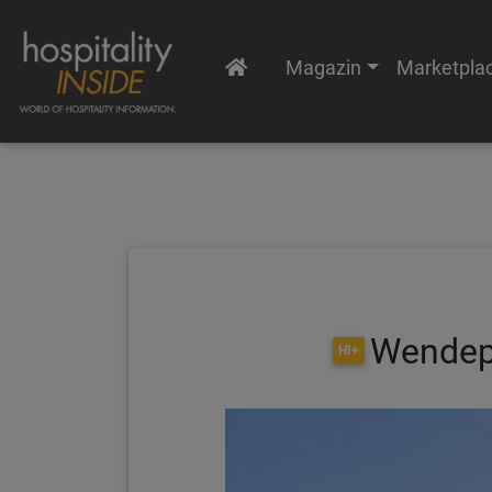
Magazin
Marketpla
Wendepu
HI+