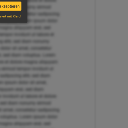
invidunt ut labore et dolore
akzeptieren
r, sed diam nonumy eirmod
t amet, consetetur sadipscing
siert mit Klaro!
 voluptua. Lorem ipsum dolor
 magna aliquyam erat, sed
empor invidunt ut labore et
g elitr, sed diam nonumy
dolor sit amet, consetetur
t, sed diam voluptua. Lorem
bore et dolore magna aliquyam
y eirmod tempor invidunt ut
adipscing elitr, sed diam
m ipsum dolor sit amet,
liquyam erat, sed diam
invidunt ut labore et dolore
r, sed diam nonumy eirmod
t amet, consetetur sadipscing
 voluptua. Lorem ipsum dolor
 magna aliquyam erat, sed