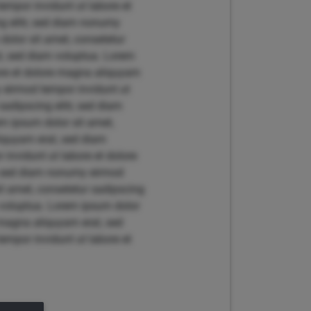
empor invidunt ut labore et
g elitr, sed diam nonumy
dolor sit amet, consetetur
t, sed diam voluptua. Lorem
bore et dolore magna aliquyam
y eirmod tempor invidunt ut
adipscing elitr, sed diam
m ipsum dolor sit amet,
liquyam erat, sed diam
invidunt ut labore et dolore
r, sed diam nonumy eirmod
t amet, consetetur sadipscing
 voluptua. Lorem ipsum dolor
 magna aliquyam erat, sed
empor invidunt ut labore et