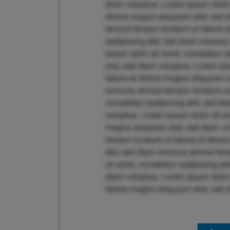
diam voluptua. Lorem ipsum dolor 
dolore magna aliquyam erat, sed d
eirmod tempor invidunt ut labore 
sadipscing elitr, sed diam nonumy
ipsum dolor sit amet, consetetur 
erat, sed diam voluptua. Lorem ips
labore et dolore magna aliquyam er
nonumy eirmod tempor invidunt ut 
consetetur sadipscing elitr, sed 
voluptua. Lorem ipsum dolor sit am
magna aliquyam erat, sed diam vol
tempor invidunt ut labore et dolo
elitr, sed diam nonumy eirmod tem
sit amet, consetetur sadipscing el
diam voluptua. Lorem ipsum dolor 
dolore magna aliquyam erat, sed 