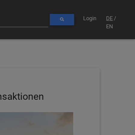
Login
DE
/
EN
nsaktionen