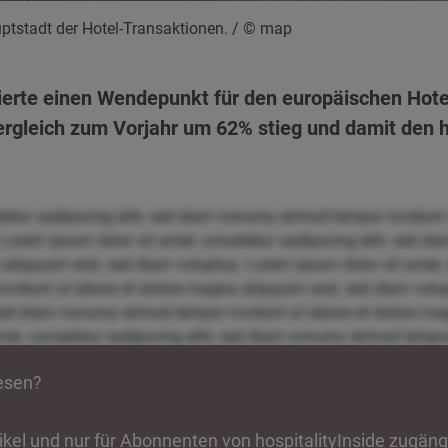
ptstadt der Hotel-Transaktionen.
/ © map
erte einen Wendepunkt für den europäischen Hote
rgleich zum Vorjahr um 62% stieg und damit den h
tetur sadipscing elitr, sed diam nonumy eirmod tempor invidunt
 Lorem ipsum dolor sit amet, consetetur sadipscing elitr, sed 
 aliquyam erat, sed diam voluptua. Lorem ipsum dolor sit amet, c
idunt ut labore et dolore magna aliquyam erat, sed diam volup
, sed diam nonumy eirmod tempor invidunt ut labore et dolore m
et, consetetur sadipscing elitr, sed diam nonumy eirmod tempor 
uptua. Lorem ipsum dolor sit amet, consetetur sadipscing elit
lesen?
re magna aliquyam erat, sed diam voluptua. Lorem ipsum dolor si
por invidunt ut labore et dolore magna aliquyam erat, sed diam
itr, sed diam nonumy eirmod tempor invidunt ut labore et dolore
rtikel und nur für Abonnenten von hospitalityInside zugäng