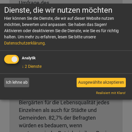
Umfrage des
Dienste, die wir nutzen möchten
Meinungsforschungsinstituts INSA im
Auftrag des Dehoga. Mehr als zwei
Hier können Sie die Dienste, die wir auf dieser Website nutzen
möchten, bewerten und anpassen. Sie haben das Sagen!
Drittel (67,7%) der Befragten bewerten
Aktivieren oder deaktivieren Sie die Dienste, wie Sie es für richtig
die Massnahme als ungerechtfertigt.
halten.
Um mehr zu erfahren, lesen Sie bitte unsere
Datenschutzerklärung
.
Besonders betroffen von der Erhöhung
der Mehrwertsteuer sind Menschen mit
Analytik
geringerem Einkommen, die nun
↓
2
Dienste
seltener gastronomische Angebote
nutzen. Die neue INSA-Studie belegt
Ich lehne ab
Ausgewählte akzeptieren
zudem die grosse Bedeutung von
Realisiert mit Klaro!
Restaurants, Wirtshäusern und
Biergärten für die Lebensqualität jedes
Einzelnen als auch für Städte und
Gemeinden. 82,7% der Befragten
würden es bedauern, wenn