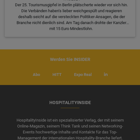
Der 25. Tourismusgipfel in Berlin plätscherte wieder vor sich hin.
Die Verbänden haben's lieber weichgespült und reagieren
deshalb seicht auf die versteckten Politiker-Ansagen, die der
Branche nicht dienlich sind. Am Tag danach drohte der Kanzler
mit 15 Euro Mindestlohn.
Werden Sie INSIDER
Abo
HITT
Expo Real
HOSPITALITYINSIDE
HospitalityInside ist ein spezialisierter Verlag, der mit seinem
Online-Magazin, seinem Think Tank und seinen Networking-
Events hochwertige Inhalte und Kontakte für das Top-
Management der internationalen Hospitality-Branche liefert.