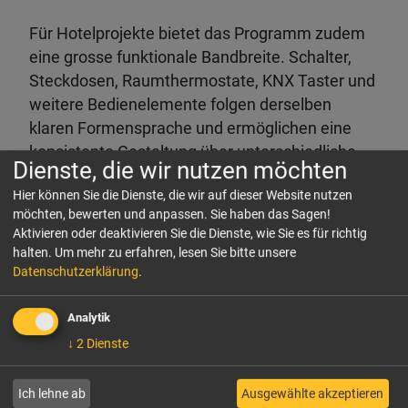
Für Hotelprojekte bietet das Programm zudem
eine grosse funktionale Bandbreite. Schalter,
Steckdosen, Raumthermostate, KNX Taster und
weitere Bedienelemente folgen derselben
klaren Formensprache und ermöglichen eine
konsistente Gestaltung über unterschiedliche
Dienste, die wir nutzen möchten
Anwendungen hinweg.
Hier können Sie die Dienste, die wir auf dieser Website nutzen
möchten, bewerten und anpassen. Sie haben das Sagen!
Lösungen für Hotels
Aktivieren oder deaktivieren Sie die Dienste, wie Sie es für richtig
JUNG Hospitality Solutions verbinden
halten.
Um mehr zu erfahren, lesen Sie bitte unsere
Datenschutzerklärung
.
funktionale, ökonomische und ökologische
Anforderungen und schaffen Lösungen, die
Analytik
technisch wie gestalterisch überzeugen. Ob
↓
2
Dienste
Neubau oder Modernisierung: Mit Schaltern,
Tastern, Hotelcard-Schaltern,
Temperatursteuerungen, Sensorik und
Ich lehne ab
Ausgewählte akzeptieren