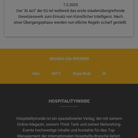
7.2.2025
Der "AI Act" der EU ist weltweit das erste staatenübergreifende
Gesetzeswerk zum Einsatz von Künstlicher Intelligenz. Nach
einer Übergangsphase werden nun etliche Regeln scharf gestellt.
Werden Sie INSIDER
Abo
HITT
Expo Real
HOSPITALITYINSIDE
HospitalityInside ist ein spezialisierter Verlag, der mit seinem
Online-Magazin, seinem Think Tank und seinen Networking-
Events hochwertige Inhalte und Kontakte für das Top-
Management der internationalen Hospitality-Branche liefert.