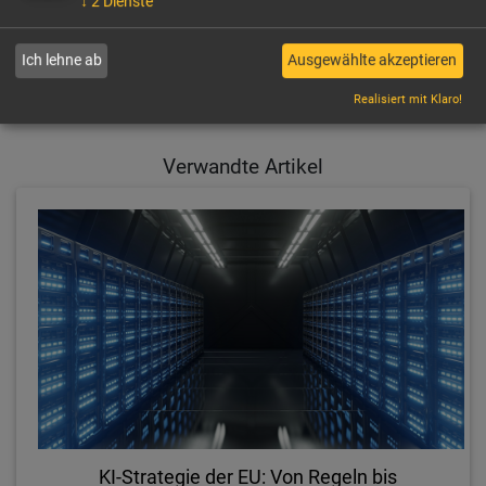
↓
2
Dienste
PER E-MAIL EMPFEHLEN
Ich lehne ab
Ausgewählte akzeptieren
Realisiert mit Klaro!
Verwandte Artikel
KI-Strategie der EU: Von Regeln bis