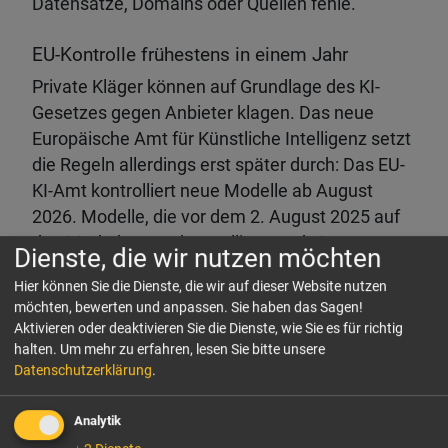
Datensätze, Domains oder Quellen fehle.
EU-Kontrolle frühestens in einem Jahr
Private Kläger können auf Grundlage des KI-
Gesetzes gegen Anbieter klagen. Das neue
Europäische Amt für Künstliche Intelligenz setzt
die Regeln allerdings erst später durch: Das EU-
KI-Amt kontrolliert neue Modelle ab August
2026. Modelle, die vor dem 2. August 2025 auf
den Markt kamen, kontrolliert es ab August
Dienste, die wir nutzen möchten
2027. Bei Verstössen drohen dann Geldstrafen
Hier können Sie die Dienste, die wir auf dieser Website nutzen
von bis zu 15 Millionen Euro oder drei Prozent
möchten, bewerten und anpassen. Sie haben das Sagen!
des gesamten weltweiten Jahresumsatzes. /
Aktivieren oder deaktivieren Sie die Dienste, wie Sie es für richtig
dpa
halten.
Um mehr zu erfahren, lesen Sie bitte unsere
Datenschutzerklärung
.
Analytik
LINKEDIN
FACEBOOK