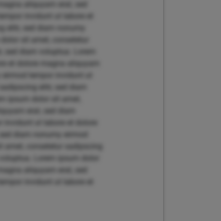
 magna aliquyam erat, sed
empor invidunt ut labore et
g elitr, sed diam nonumy
dolor sit amet, consetetur
t, sed diam voluptua. Lorem
bore et dolore magna aliquyam
y eirmod tempor invidunt ut
adipscing elitr, sed diam
m ipsum dolor sit amet,
liquyam erat, sed diam
invidunt ut labore et dolore
r, sed diam nonumy eirmod
t amet, consetetur sadipscing
 voluptua. Lorem ipsum dolor
 magna aliquyam erat, sed
empor invidunt ut labore et