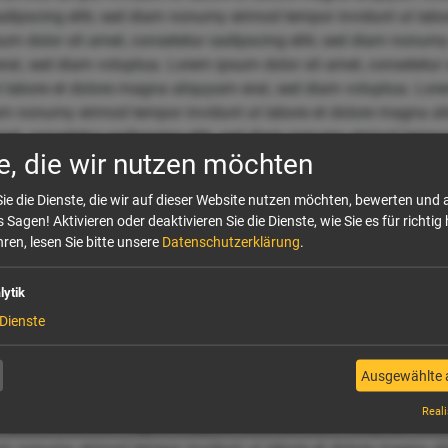
sadipscing elitr, sed diam nonumy eirmod tempor invidunt ut la
um dolor sit amet, consetetur sadipscing elitr, sed diam nonum
at, sed diam voluptua. Lorem ipsum dolor sit amet, consetetur s
labore et dolore magna aliquyam erat, sed diam voluptua. Lore
diam nonumy eirmod tempor invidunt ut labore et dolore magna a
et, consetetur sadipscing elitr, sed diam nonumy eirmod tempor 
e, die wir nutzen möchten
uptua. Lorem ipsum dolor sit amet, consetetur sadipscing elit
re magna aliquyam erat, sed diam voluptua. Lorem ipsum dolor si
ie die Dienste, die wir auf dieser Website nutzen möchten, bewerten und
por invidunt ut labore et dolore magna aliquyam erat, sed diam
 Sagen! Aktivieren oder deaktivieren Sie die Dienste, wie Sie es für richtig 
itr, sed diam nonumy eirmod tempor invidunt ut labore et dolore
ren, lesen Sie bitte unsere
Datenschutzerklärung
.
sit amet, consetetur sadipscing elitr, sed diam nonumy eirmod t
iam voluptua. Lorem ipsum dolor sit amet, consetetur sadipscin
lytik
et dolore magna aliquyam erat, sed diam voluptua. Lorem ipsum 
Dienste
 eirmod tempor invidunt ut labore et dolore magna aliquyam era
sadipscing elitr, sed diam nonumy eirmod tempor invidunt ut la
um dolor sit amet, consetetur sadipscing elitr, sed diam nonum
Ausgewählte 
at, sed diam voluptua. Lorem ipsum dolor sit amet, consetetur s
Reali
labore et dolore magna aliquyam erat, sed diam voluptua. Lore