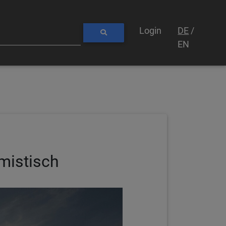
Login
DE
/
EN
mistisch