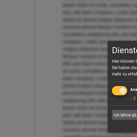
ipsum dolor sit amet, consetetur 
erat, sed diam voluptua. Lorem ips
labore et dolore magna aliquyam er
nonumy eirmod tempor invidunt ut 
consetetur sadipscing elitr, sed 
voluptua. Lorem ipsum dolor sit am
Dienst
magna aliquyam erat, sed diam vol
tempor invidunt ut labore et dolo
Hier können S
elitr, sed diam nonumy eirmod tem
Sie haben das
sit amet, consetetur sadipscing el
mehr zu erfah
diam voluptua. Lorem ipsum dolor 
dolore magna aliquyam erat, sed d
Ana
eirmod tempor invidunt ut labore 
↓
2
sadipscing elitr, sed diam nonumy
ipsum dolor sit amet, consetetur 
erat, sed diam voluptua. Lorem ips
Ich lehne ab
labore et dolore magna aliquyam er
nonumy eirmod tempor invidunt ut 