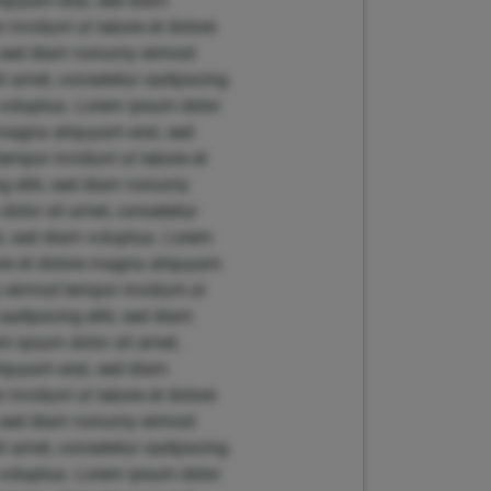
liquyam erat, sed diam
invidunt ut labore et dolore
r, sed diam nonumy eirmod
t amet, consetetur sadipscing
 voluptua. Lorem ipsum dolor
 magna aliquyam erat, sed
empor invidunt ut labore et
g elitr, sed diam nonumy
dolor sit amet, consetetur
t, sed diam voluptua. Lorem
bore et dolore magna aliquyam
y eirmod tempor invidunt ut
adipscing elitr, sed diam
m ipsum dolor sit amet,
liquyam erat, sed diam
invidunt ut labore et dolore
r, sed diam nonumy eirmod
t amet, consetetur sadipscing
 voluptua. Lorem ipsum dolor