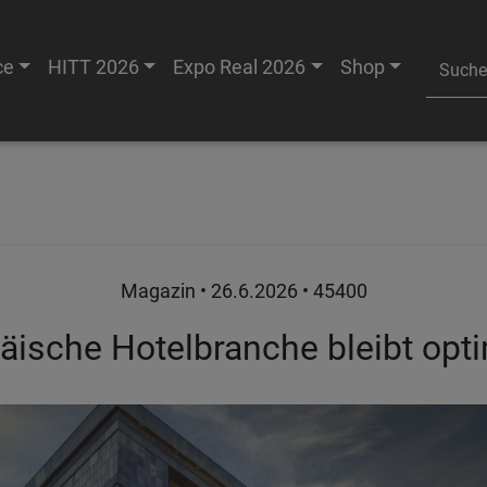
ce
HITT 2026
Expo Real 2026
Shop
Magazin •
26.6.2026
• 45400
äische Hotelbranche bleibt opti