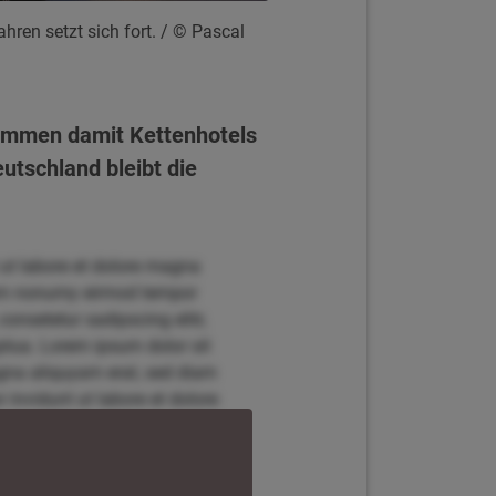
hren setzt sich fort.
/ © Pascal
 kommen damit Kettenhotels
eutschland bleibt die
 ut labore et dolore magna
diam nonumy eirmod tempor
onsetetur sadipscing elitr,
tua. Lorem ipsum dolor sit
agna aliquyam erat, sed diam
invidunt ut labore et dolore
r, sed diam nonumy eirmod
t amet, consetetur sadipscing
 voluptua. Lorem ipsum dolor