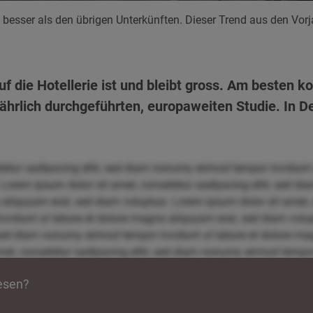
 besser als den übrigen Unterkünften. Dieser Trend aus den Vorja
auf die Hotellerie ist und bleibt gross. Am besten
 jährlich durchgeführten, europaweiten Studie. In D
tetur sadipscing elitr, sed diam nonumy eirmod tempor invidunt
 Lorem ipsum dolor sit amet, consetetur sadipscing elitr, sed 
 aliquyam erat, sed diam voluptua. Lorem ipsum dolor sit amet, c
idunt ut labore et dolore magna aliquyam erat, sed diam volup
, sed diam nonumy eirmod tempor invidunt ut labore et dolore m
et, consetetur sadipscing elitr, sed diam nonumy eirmod tempor 
uptua. Lorem ipsum dolor sit amet, consetetur sadipscing elit
lesen?
re magna aliquyam erat, sed diam voluptua. Lorem ipsum dolor si
por invidunt ut labore et dolore magna aliquyam erat, sed diam