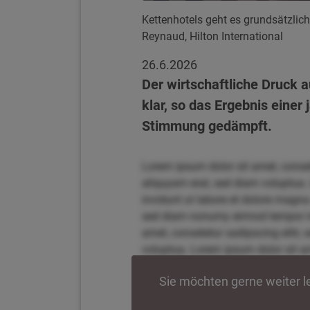
Kettenhotels geht es grundsätzlich
Reynaud, Hilton International
26.6.2026
Der wirtschaftliche Druck 
klar, so das Ergebnis einer
Stimmung gedämpft.
Lorem ipsum dolor sit amet, conse
aliquyam erat, sed diam voluptua.
invidunt ut labore et dolore magna
sed diam nonumy eirmod tempor inv
amet, consetetur sadipscing elitr
voluptua. Lorem ipsum dolor sit am
magna aliquyam erat, sed diam vol
Sie möchten gerne weiter 
tempor invidunt ut labore et dolo
elitr, sed diam nonumy eirmod tem