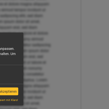
bore et dolore magna aliquyam
y eirmod tempor invidunt ut
adipscing elitr, sed diam
m ipsum dolor sit amet,
liquyam erat, sed diam
invidunt ut labore et dolore
r, sed diam nonumy eirmod
t amet, consetetur sadipscing
 anpassen.
 voluptua. Lorem ipsum dolor
halten.
Um
 magna aliquyam erat, sed
empor invidunt ut labore et
g elitr, sed diam nonumy
dolor sit amet, consetetur
t, sed diam voluptua. Lorem
bore et dolore magna aliquyam
y eirmod tempor invidunt ut
akzeptieren
adipscing elitr, sed diam
siert mit Klaro!
m ipsum dolor sit amet,