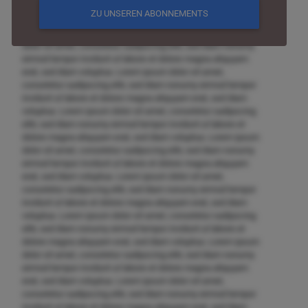
voluptua. Lorem ipsum dolor sit amet, consetetur sadipscing
ZU UNSEREN ABONNEMENTS
elitr, sed diam nonumy eirmod tempor invidunt ut labore et
dolore magna aliquyam erat, sed diam voluptua. Lorem ipsum
dolor sit amet, consetetur sadipscing elitr, sed diam nonumy
eirmod tempor invidunt ut labore et dolore magna aliquyam
erat, sed diam voluptua. Lorem ipsum dolor sit amet,
consetetur sadipscing elitr, sed diam nonumy eirmod tempor
invidunt ut labore et dolore magna aliquyam erat, sed diam
voluptua. Lorem ipsum dolor sit amet, consetetur sadipscing
elitr, sed diam nonumy eirmod tempor invidunt ut labore et
dolore magna aliquyam erat, sed diam voluptua. Lorem ipsum
dolor sit amet, consetetur sadipscing elitr, sed diam nonumy
eirmod tempor invidunt ut labore et dolore magna aliquyam
erat, sed diam voluptua. Lorem ipsum dolor sit amet,
consetetur sadipscing elitr, sed diam nonumy eirmod tempor
invidunt ut labore et dolore magna aliquyam erat, sed diam
voluptua. Lorem ipsum dolor sit amet, consetetur sadipscing
elitr, sed diam nonumy eirmod tempor invidunt ut labore et
dolore magna aliquyam erat, sed diam voluptua. Lorem ipsum
dolor sit amet, consetetur sadipscing elitr, sed diam nonumy
eirmod tempor invidunt ut labore et dolore magna aliquyam
erat, sed diam voluptua. Lorem ipsum dolor sit amet,
consetetur sadipscing elitr, sed diam nonumy eirmod tempor
invidunt ut labore et dolore magna aliquyam erat, sed diam