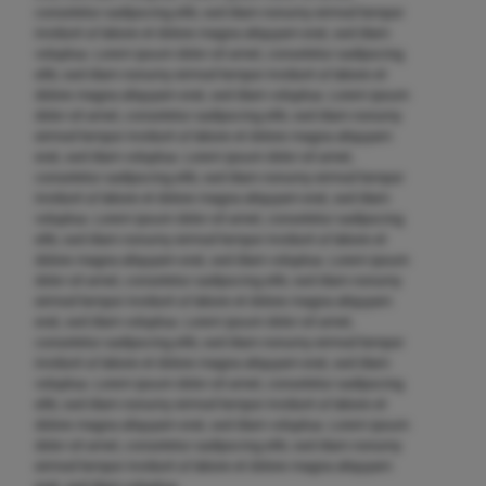
consetetur sadipscing elitr, sed diam nonumy eirmod tempor
invidunt ut labore et dolore magna aliquyam erat, sed diam
voluptua. Lorem ipsum dolor sit amet, consetetur sadipscing
elitr, sed diam nonumy eirmod tempor invidunt ut labore et
dolore magna aliquyam erat, sed diam voluptua. Lorem ipsum
dolor sit amet, consetetur sadipscing elitr, sed diam nonumy
eirmod tempor invidunt ut labore et dolore magna aliquyam
erat, sed diam voluptua. Lorem ipsum dolor sit amet,
consetetur sadipscing elitr, sed diam nonumy eirmod tempor
invidunt ut labore et dolore magna aliquyam erat, sed diam
voluptua. Lorem ipsum dolor sit amet, consetetur sadipscing
elitr, sed diam nonumy eirmod tempor invidunt ut labore et
dolore magna aliquyam erat, sed diam voluptua. Lorem ipsum
dolor sit amet, consetetur sadipscing elitr, sed diam nonumy
eirmod tempor invidunt ut labore et dolore magna aliquyam
erat, sed diam voluptua. Lorem ipsum dolor sit amet,
consetetur sadipscing elitr, sed diam nonumy eirmod tempor
invidunt ut labore et dolore magna aliquyam erat, sed diam
voluptua. Lorem ipsum dolor sit amet, consetetur sadipscing
elitr, sed diam nonumy eirmod tempor invidunt ut labore et
dolore magna aliquyam erat, sed diam voluptua. Lorem ipsum
dolor sit amet, consetetur sadipscing elitr, sed diam nonumy
eirmod tempor invidunt ut labore et dolore magna aliquyam