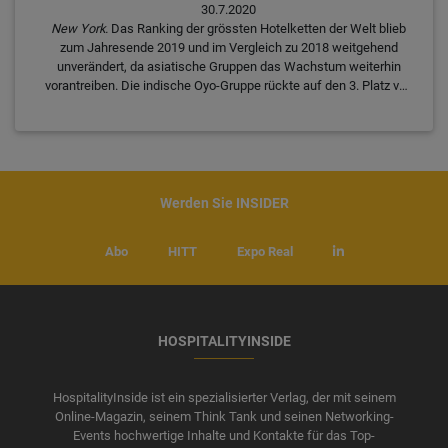
30.7.2020
New York.
Das Ranking der grössten Hotelketten der Welt blieb
zum Jahresende 2019 und im Vergleich zu 2018 weitgehend
unverändert, da asiatische Gruppen das Wachstum weiterhin
vorantreiben. Die indische Oyo-Gruppe rückte auf den 3. Platz vor,
ihr weiteres Wachstum könnte aber gefährdet sein.
Werden Sie INSIDER
Abo
HITT
Expo Real
HOSPITALITYINSIDE
HospitalityInside ist ein spezialisierter Verlag, der mit seinem
Online-Magazin, seinem Think Tank und seinen Networking-
Events hochwertige Inhalte und Kontakte für das Top-