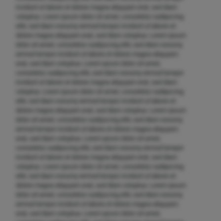
invidunt ut labore et dolore magna aliquyam erat, sed diam
voluptua. Lorem ipsum dolor sit amet, consetetur sadipscing
elitr, sed diam nonumy eirmod tempor invidunt ut labore et
dolore magna aliquyam erat, sed diam voluptua. Lorem ipsum
dolor sit amet, consetetur sadipscing elitr, sed diam nonumy
eirmod tempor invidunt ut labore et dolore magna aliquyam
erat, sed diam voluptua. Lorem ipsum dolor sit amet,
consetetur sadipscing elitr, sed diam nonumy eirmod tempor
invidunt ut labore et dolore magna aliquyam erat, sed diam
voluptua. Lorem ipsum dolor sit amet, consetetur sadipscing
elitr, sed diam nonumy eirmod tempor invidunt ut labore et
dolore magna aliquyam erat, sed diam voluptua. Lorem ipsum
dolor sit amet, consetetur sadipscing elitr, sed diam nonumy
eirmod tempor invidunt ut labore et dolore magna aliquyam
erat, sed diam voluptua. Lorem ipsum dolor sit amet,
consetetur sadipscing elitr, sed diam nonumy eirmod tempor
invidunt ut labore et dolore magna aliquyam erat, sed diam
voluptua. Lorem ipsum dolor sit amet, consetetur sadipscing
elitr, sed diam nonumy eirmod tempor invidunt ut labore et
dolore magna aliquyam erat, sed diam voluptua. Lorem ipsum
dolor sit amet, consetetur sadipscing elitr, sed diam nonumy
eirmod tempor invidunt ut labore et dolore magna aliquyam
erat, sed diam voluptua. Lorem ipsum dolor sit amet,