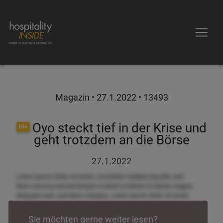
Magazin •
27.1.2022
• 13493
Oyo steckt tief in der Krise und
HI+
geht trotzdem an die Börse
27.1.2022
Lorem ipsum dolor sit amet, consetetur sadipscing elitr, sed
diam nonumy eirmod tempor invidunt ut labore et dolore magna
aliquyam erat, sed diam voluptua. Lorem ipsum dolor sit amet,
consetetur sadipscing elitr, sed diam nonumy eirmod tempor
invidunt ut labore et dolore magna aliquyam erat, sed diam
Sie möchten gerne weiter lesen?