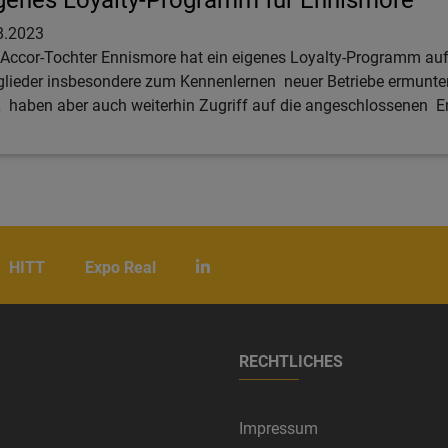
genes Loyalty-Programm für Ennismore
8.2023
 Accor-Tochter Ennismore hat ein eigenes Loyalty-Programm auf 
glieder insbesondere zum Kennenlernen neuer Betriebe ermunte
 haben aber auch weiterhin Zugriff auf die angeschlossenen E
HITT
Expo Real
RECHTLICHES
Impressum