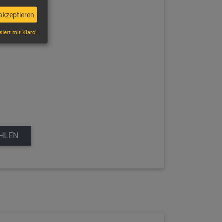
akzeptieren
siert mit Klaro!
EHLEN