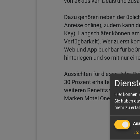
von exklusiven Deals und zusät
Dazu gehören neben der üblic
Anreise online), zudem kann 
Key). Langschläfer können am
Verfügbarkeit). Wer zuerst kom
Web und App buchbar für beOn
hinterlegen und so mit nur ei
Aussichten für dieses Jahr: Be
Dienst
30 Prozent erhalten, auch zu F
weiteren Benefits werde aktue
Hier können S
Marken Motel One und der zwei
Sie haben das
mehr zu erfah
Ana
↓
2