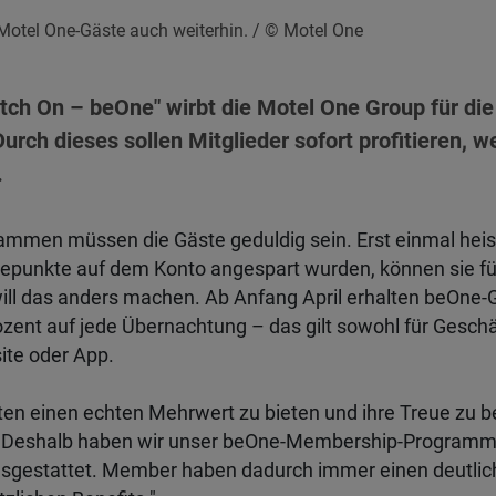
Motel One-Gäste auch weiterhin.
/ © Motel One
ch On – beOne" wirbt die Motel One Group für di
h dieses sollen Mitglieder sofort profitieren, we
.
rammen müssen die Gäste geduldig sein. Erst einmal he
uepunkte auf dem Konto angespart wurden, können sie fü
ill das anders machen. Ab Anfang April erhalten beOne-
rozent auf jede Übernachtung – das gilt sowohl für Geschä
ite oder App.
sten einen echten Mehrwert zu bieten und ihre Treue zu bel
"Deshalb haben wir unser beOne-Membership-Programm 
usgestattet. Member haben dadurch immer einen deutliche