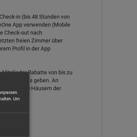
Check-in (bis 48 Stunden von
 beOne App verwenden (Mobile
te Check-out nach
letzten freien Zimmer über
em Profil in der App
 Mitglieder Rabatte von bis zu
esondere Deals geben. An
 in allen 100 Häusern der
 anpassen.
halten.
Um