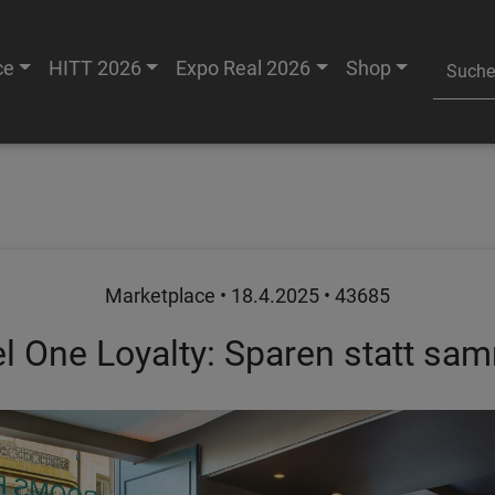
ce
HITT 2026
Expo Real 2026
Shop
Marketplace •
18.4.2025
• 43685
l One Loyalty: Sparen statt sa