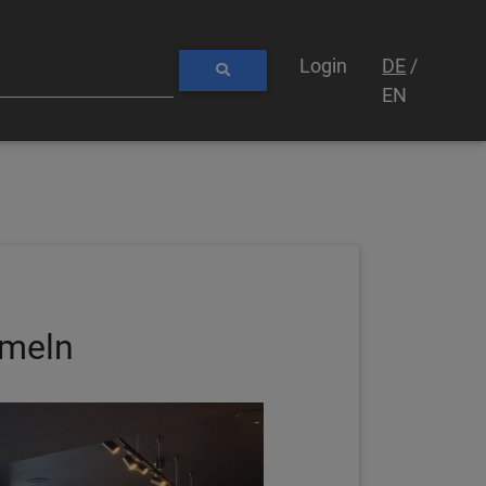
Login
DE
/
EN
mmeln