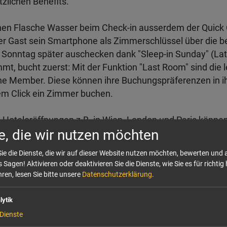
zlichen Benefits."
hen Flasche Wasser beim Check-in ausserdem der Quick 
der Gast sein Smartphone als Zimmerschlüssel über die
 Sonntag später auschecken dank "Sleep-in Sunday" (La
mt, bucht zuerst: Mit der Funktion "Last Room" sind die 
e Member. Diese können ihre Buchungspräferenzen in ihr
nem Click ein Zimmer buchen.
i Hoteleröffnungen z.B. in Wien, London und Paris können
e, die wir nutzen möchten
eiertagen oder der Black (Friday) Week soll es wieder b
ll noch gearbeitet, so Motel One. as beOne-Programm gilt
ie die Dienste, die wir auf dieser Website nutzen möchten, bewerten und
ten Lifestyle-Marke The Cloud One Hotels. / kn
 Sagen! Aktivieren oder deaktivieren Sie die Dienste, wie Sie es für richtig 
ren, lesen Sie bitte unsere
Datenschutzerklärung
.
lytik
Dienste