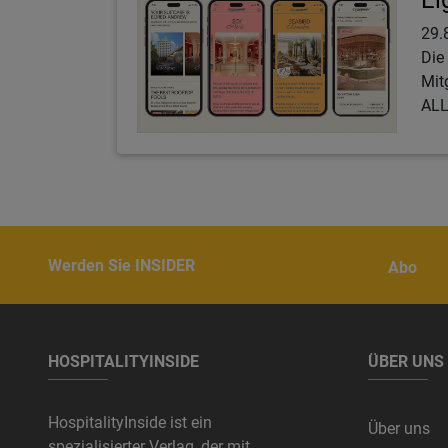
Ei
29.
Die
Mit
ALL
Werden Sie INSIDER
Abo
HOSPITALITYINSIDE
ÜBER UNS
HospitalityInside ist ein
Über uns
spezialisierter Verlag, der mit