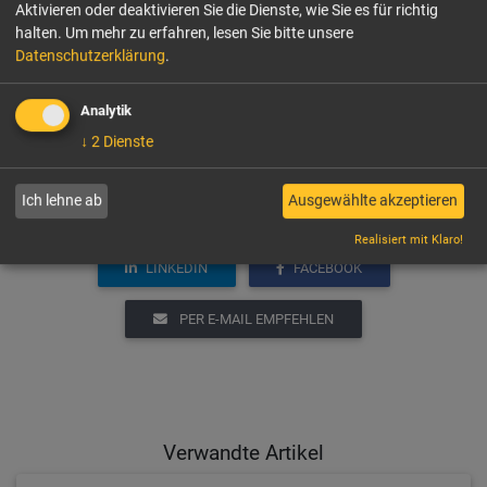
Aktivieren oder deaktivieren Sie die Dienste, wie Sie es für richtig
Alles auf
www.hitt.world
halten.
Um mehr zu erfahren, lesen Sie bitte unsere
Datenschutzerklärung
.
Wir danken den HITT-Sponsoren 2023:
Analytik
↓
2
Dienste
Ich lehne ab
Ausgewählte akzeptieren
Realisiert mit Klaro!
LINKEDIN
FACEBOOK
PER E-MAIL EMPFEHLEN
Verwandte Artikel