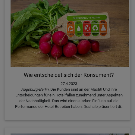
Wie entscheidet sich der Konsument?
27.4.2023
Augsburg/Berlin.
Die Kunden sind an der Macht! Und ihre
Entscheidungen für ein Hotel fallen zunehmend unter Aspekten
der Nachhaltigkeit. Das wird einen starken Einfluss auf die
Performance der Hotel-Betreiber haben. Deshalb präsentiert die
Datenforschungsgesellschaft BVA BDRC beim 6.
HospitalityInside Think Tank den HITT-Teilnehmer exklusiv
Ergebnisse einer globalen Umfrage unter den Gästen grosser
Hotelketten aus zehn wichtigen Quellmärkten.