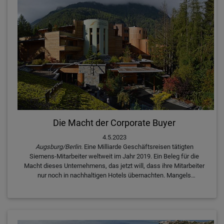
Die Macht der Corporate Buyer
4.5.2023
Augsburg/Berlin.
Eine Milliarde Geschäftsreisen tätigten
Siemens-Mitarbeiter weltweit im Jahr 2019. Ein Beleg für die
Macht dieses Unternehmens, das jetzt will, dass ihre Mitarbeiter
nur noch in nachhaltigen Hotels übernachten. Mangels
Alternativen hat Siemens inzwischen – im Verbund mit HRS –
seine eigene "Green Stay"-Kriterien aufgesetzt. Wie viel Druck
kann dieser globale Corporate-Kunde auf die Hotellerie ausüben?
Die beiden Movers & Shakers dieser Initiative, Eric Hofmeister
von der Siemens AG und Fabio Fornari, Product Manager