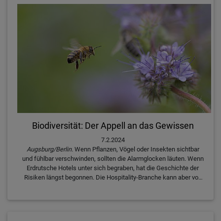
Biodiversität: Der Appell an das Gewissen
7.2.2024
Augsburg/Berlin.
Wenn Pflanzen, Vögel oder Insekten sichtbar
und fühlbar verschwinden, sollten die Alarmglocken läuten. Wenn
Erdrutsche Hotels unter sich begraben, hat die Geschichte der
Risiken längst begonnen. Die Hospitality-Branche kann aber von
Anfang an positiv gegensteuern, um die Natur zu erhalten. Der
Wakeup-Call, den Zanetta Sedilekova, eine junge Anwältin für
Klima- und Biodiversitätsrisiken, beim HospitalityInside Think
Tank Ende Juni in Berlin halten wird, trifft ins Mark.