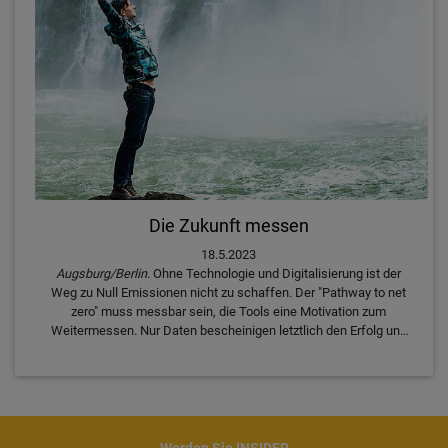
Die Zukunft messen
18.5.2023
Augsburg/Berlin.
Ohne Technologie und Digitalisierung ist der
Weg zu Null Emissionen nicht zu schaffen. Der "Pathway to net
zero" muss messbar sein, die Tools eine Motivation zum
Weitermessen. Nur Daten bescheinigen letztlich den Erfolg und
die – positiven – Veränderungen für Unternehmen und
Menschen. Deshalb konzentriert sich der HospitalityInside Think
Tank in diesem Jahr sehr stark auf das Thema "Measurement".
Wie Operator und Investoren dessen Umsetzung in den Griff
bekommen, erläutert Florian Huber, der Mitbegründer von
EYCarbon. Mit in dieser Runde ist auch der Jurist Dr. Felix