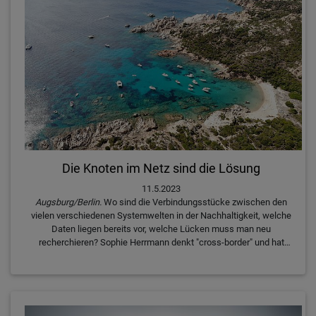
Sustainability bei der HRS Group, stellen sich beim 6. HITT Think
Tank am 26./27. Juni in Berlin IHREN Fragen.
Die Knoten im Netz sind die Lösung
11.5.2023
Augsburg/Berlin.
Wo sind die Verbindungsstücke zwischen den
vielen verschiedenen Systemwelten in der Nachhaltigkeit, welche
Daten liegen bereits vor, welche Lücken muss man neu
recherchieren? Sophie Herrmann denkt "cross-border" und hat
schon viele unterschiedliche Menschen und Unternehmen an
einen Tisch gebraucht. Die Partnerin der Transformations-
Beratungsgesellschaft Systemiq hält deshalb die Keynote am
HITT Think Tank, der in fünf Wochen in Berlin stattfindet. Sie
lebte und arbeitete auf mehreren Kontinenten, denkt und agiert