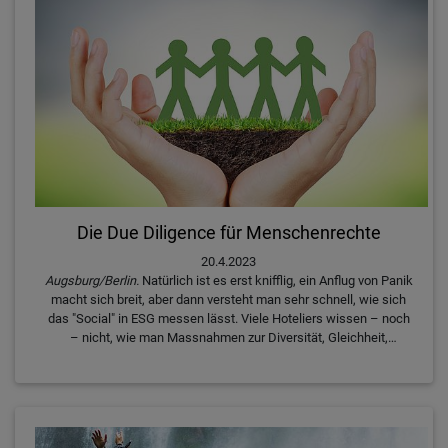
nur noch vernetzt. Erleben Sie diese sympathische Münchnerin
und Kosmopolitin, für die die Knoten im Nachhaltigkeits-
Netz(werk) Anknüpfungspunkte für Lösungen sind. Der perfekte
mutmachende Einstieg zum 6. HITT und dessen Schwerpunkt-
Thema Measurement am 26./27. Juni in Berlin.
Die Due Diligence für Menschenrechte
20.4.2023
Augsburg/Berlin.
Natürlich ist es erst knifflig, ein Anflug von Panik
macht sich breit, aber dann versteht man sehr schnell, wie sich
das "Social" in ESG messen lässt. Viele Hoteliers wissen – noch
– nicht, wie man Massnahmen zur Diversität, Gleichheit,
Migration, zu Arbeitsbedingungen, Menschenrechten bewerten
kann. Malin Lindfors Speace aus Schweden, unsere "Social"-
Expertin beim HITT Think Tank am 26./27. Juni in Berlin, sagt es
Ihnen. "In einem Jahr werden es alle machen!" Melden Sie sich
an!