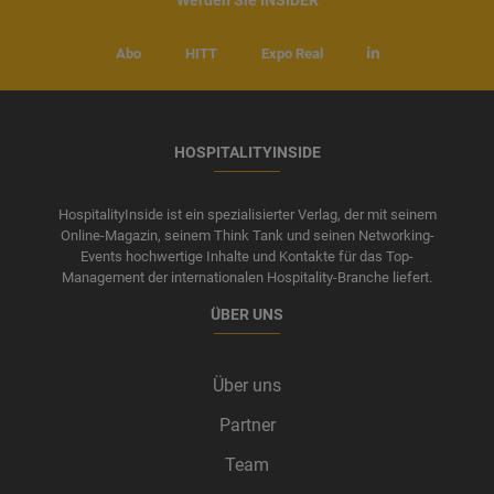
Werden Sie INSIDER
Krieglstein von Jung Schleicher Rechtsanwälte in Berlin.
Abo
HITT
Expo Real
HOSPITALITYINSIDE
HospitalityInside ist ein spezialisierter Verlag, der mit seinem
Online-Magazin, seinem Think Tank und seinen Networking-
Events hochwertige Inhalte und Kontakte für das Top-
Management der internationalen Hospitality-Branche liefert.
ÜBER UNS
Über uns
Partner
Team