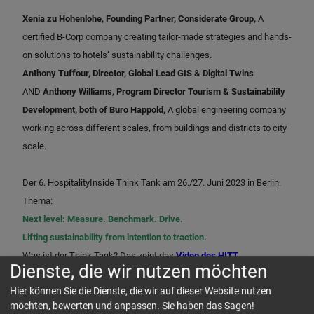
Xenia zu Hohenlohe, Founding Partner, Considerate Group,
A
certified B-Corp company creating tailor-made strategies and hands-
on solutions to hotels’ sustainability challenges.
Anthony Tuffour, Director, Global Lead GIS & Digital Twins
AND
Anthony Williams, Program Director Tourism & Sustainability
Development,
both of Buro Happold,
A global engineering company
working across different scales, from buildings and districts to city
scale.
Der 6. HospitalityInside Think Tank am 26./27. Juni 2023 in Berlin.
Thema:
Next level: Measure. Benchmark. Drive.
Lifting sustainability from intention to traction.
Was ist der Think Tank? Das zeigt das
Video des HITT
Dienste, die wir nutzen möchten
2022
einschliesslich Teilnehmer-Kommentaren.
Hier können Sie die Dienste, die wir auf dieser Website nutzen
Die Details? Programm, Speaker, Sponsoren, Preise und
möchten, bewerten und anpassen. Sie haben das Sagen!
Registrierung?